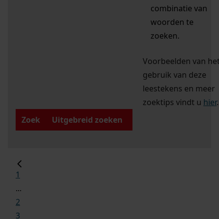
combinatie van
woorden te
zoeken.
Voorbeelden van he
gebruik van deze
leestekens en meer
zoektips vindt u
hier
.
Zoek
Uitgebreid zoeken
1
...
2
3