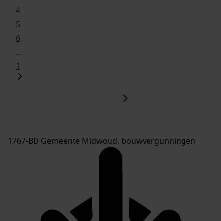
4
5
6
...
1
1767-BD Gemeente Midwoud, bouwvergunningen