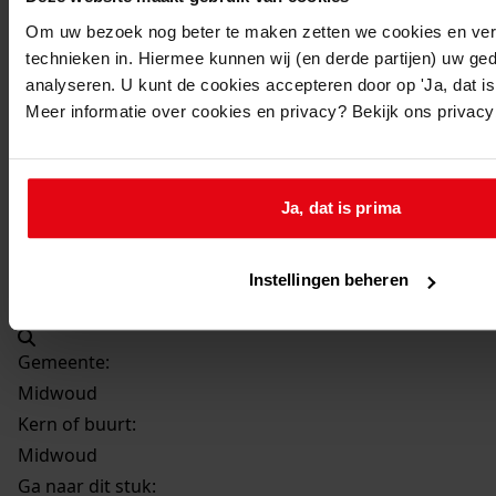
Beschrijving:
Om uw bezoek nog beter te maken zetten we cookies en verg
Vergroten van de woning
technieken in. Hiermee kunnen wij (en derde partijen) uw ge
Datum vergunning:
analyseren. U kunt de cookies accepteren door op 'Ja, dat is 
03-07-1974
Meer informatie over cookies en privacy? Bekijk ons privac
Adres:
Midwoud, Buurt 1
Ja, dat is prima
Perceel:
Instellingen beheren
Midwoud, sectie A 962
Gemeente:
Midwoud
Kern of buurt:
Midwoud
Ga naar dit stuk: