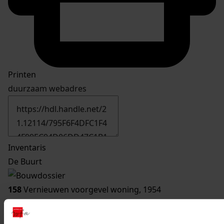
Printen
duurzaam webadres
Inventaris
De Buurt
158
Vernieuwen voorgevel woning, 1954
Datering
:
1954