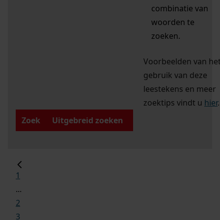
combinatie van
woorden te
zoeken.
Voorbeelden van he
gebruik van deze
leestekens en meer
zoektips vindt u
hier
.
Zoek
Uitgebreid zoeken
1
...
2
3