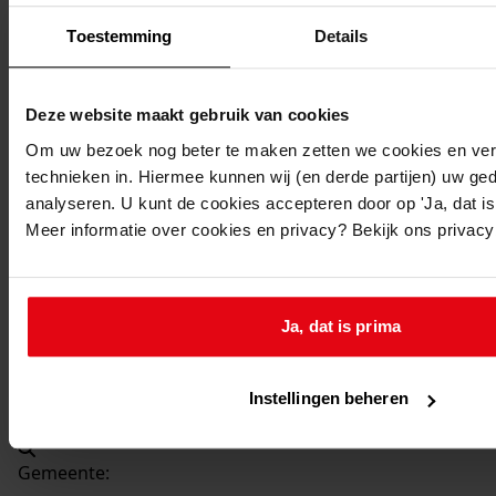
Beschrijving:
Toestemming
Details
Vernieuwen voorgevel woning
Datum vergunning:
25-02-1954
Deze website maakt gebruik van cookies
Adres:
Om uw bezoek nog beter te maken zetten we cookies en verg
technieken in. Hiermee kunnen wij (en derde partijen) uw ge
Venhuizen, De Buurt 114
analyseren. U kunt de cookies accepteren door op 'Ja, dat is 
Meer informatie over cookies en privacy? Bekijk ons privac
Nieuw adres:
Venhuizen, De Buurt 114
Ja, dat is prima
Perceel:
Instellingen beheren
Venhuizen, sectie F 267
Gemeente: