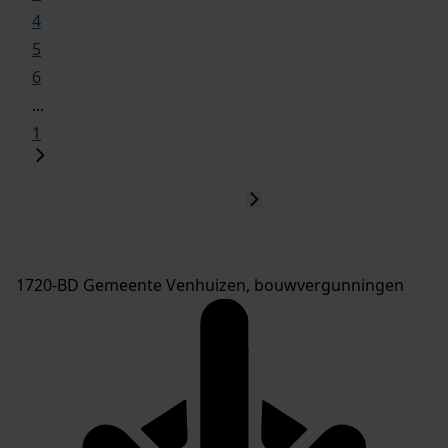
4
5
6
...
1
1720-BD Gemeente Venhuizen, bouwvergunningen