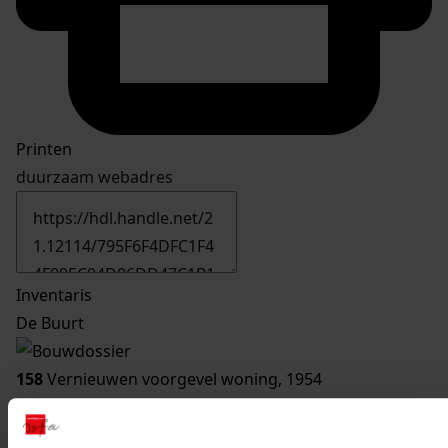
Printen
duurzaam webadres
Inventaris
De Buurt
158
Vernieuwen voorgevel woning, 1954
Datering
:
1954