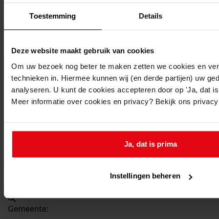
Beschrijving:
Toestemming
Details
Vernieuwen voorgevel woning
Datum vergunning:
25-02-1954
Deze website maakt gebruik van cookies
Adres:
Om uw bezoek nog beter te maken zetten we cookies en verg
technieken in. Hiermee kunnen wij (en derde partijen) uw ge
Venhuizen, De Buurt 114
analyseren. U kunt de cookies accepteren door op 'Ja, dat is 
Meer informatie over cookies en privacy? Bekijk ons privac
Nieuw adres:
Venhuizen, De Buurt 114
Ja, dat is prima
Perceel:
Instellingen beheren
Venhuizen, sectie F 267
Gemeente: