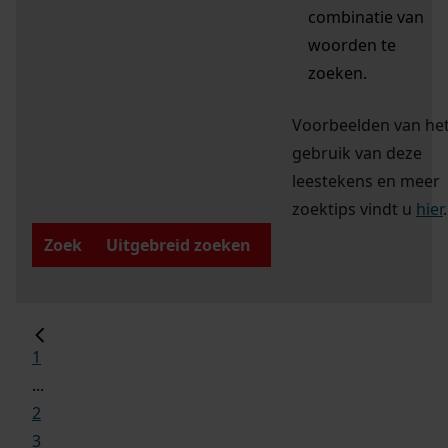
combinatie van
woorden te
zoeken.
Voorbeelden van he
gebruik van deze
leestekens en meer
zoektips vindt u
hier
.
Zoek
Uitgebreid zoeken
1
...
2
3