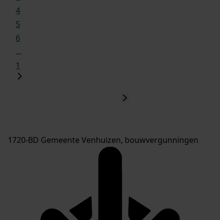
4
5
6
...
1
1720-BD Gemeente Venhuizen, bouwvergunningen