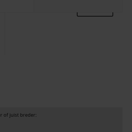
zoektips
 of juist breder: