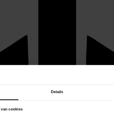
Details
 van cookies