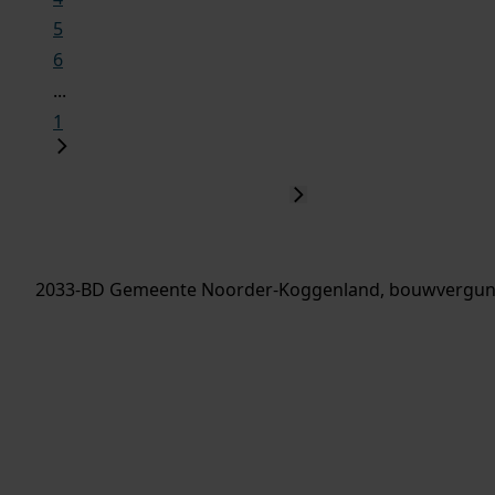
5
6
...
1
2033-BD Gemeente Noorder-Koggenland, bouwvergun