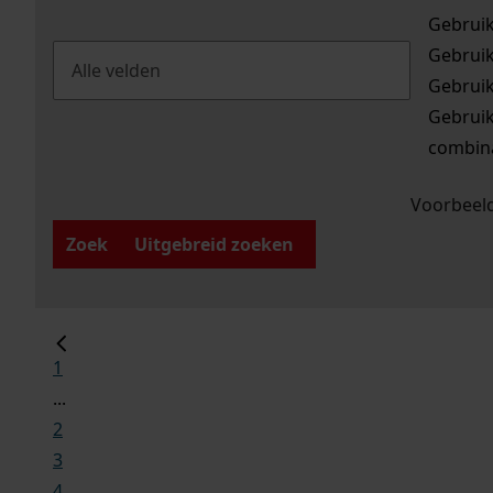
Gebrui
Gebrui
Gebrui
Gebrui
combina
Voorbeeld
Zoek
Uitgebreid zoeken
1
...
2
3
4