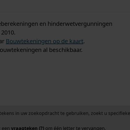
n
tieberekeningen en hinderwetvergunningen
 2010.
aar
Bouwtekeningen op de kaart
.
bouwtekeningen al beschikbaar.
tekens in uw zoekopdracht te gebruiken, zoekt u specifieker
k een
vraagteken (?)
om één letter te vervangen.