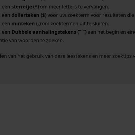
k een
sterretje (*)
om meer letters te vervangen.
k een
dollarteken ($)
voor uw zoekterm voor resultaten die o
k een
minteken (-)
om zoektermen uit te sluiten.
k een
Dubbele aanhalingstekens (" ")
aan het begin en ei
tie van woorden te zoeken.
en van het gebruik van deze leestekens en meer zoektips 