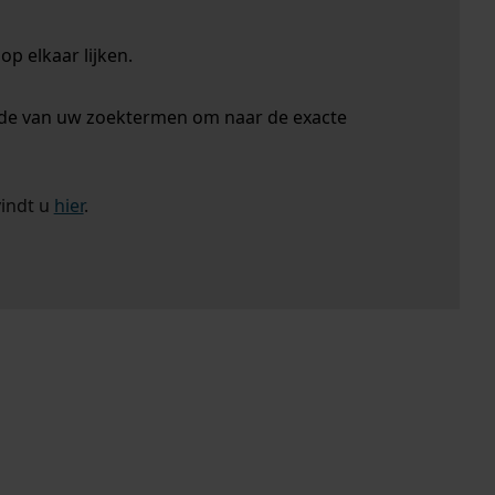
p elkaar lijken.
nde van uw zoektermen om naar de exacte
vindt u
hier
.