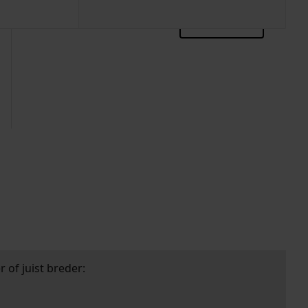
zoektips
 of juist breder: