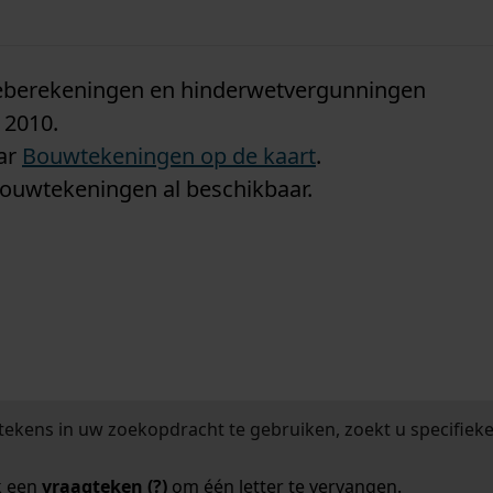
n
tieberekeningen en hinderwetvergunningen
 2010.
aar
Bouwtekeningen op de kaart
.
bouwtekeningen al beschikbaar.
tekens in uw zoekopdracht te gebruiken, zoekt u specifieker
k een
vraagteken (?)
om één letter te vervangen.