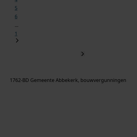
5
6
...
1
1762-BD Gemeente Abbekerk, bouwvergunningen