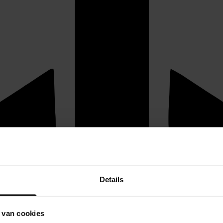
Details
 van cookies