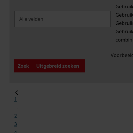
Gebrui
Gebrui
Gebrui
Gebrui
combina
Voorbeeld
Zoek
Uitgebreid zoeken
1
...
2
3
4