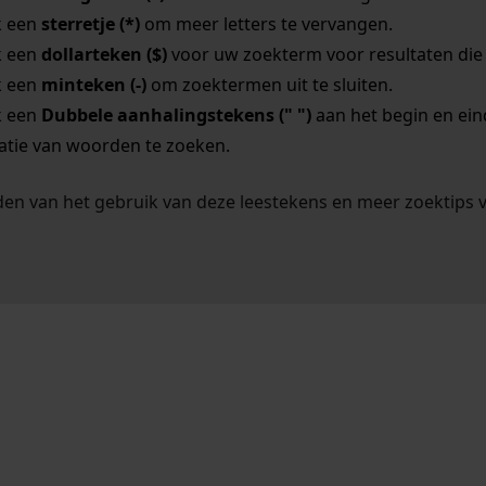
k een
sterretje (*)
om meer letters te vervangen.
k een
dollarteken ($)
voor uw zoekterm voor resultaten die o
k een
minteken (-)
om zoektermen uit te sluiten.
k een
Dubbele aanhalingstekens (" ")
aan het begin en ei
tie van woorden te zoeken.
en van het gebruik van deze leestekens en meer zoektips 