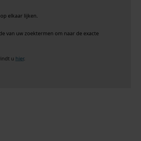
p elkaar lijken.
nde van uw zoektermen om naar de exacte
vindt u
hier
.