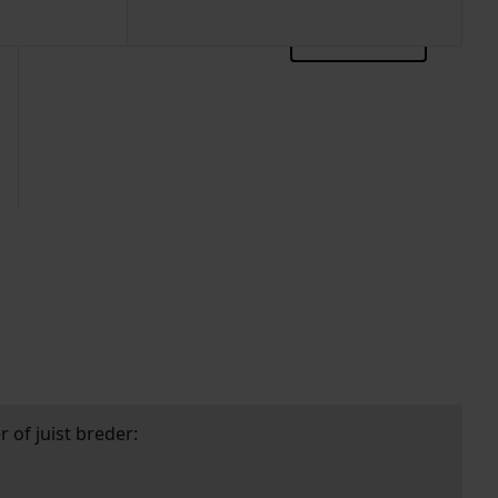
zoektips
 of juist breder: