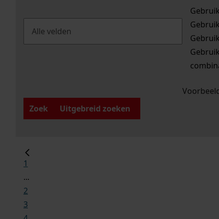
Gebrui
Gebrui
Gebrui
Gebrui
combina
Voorbeeld
Zoek
Uitgebreid zoeken
1
...
2
3
4