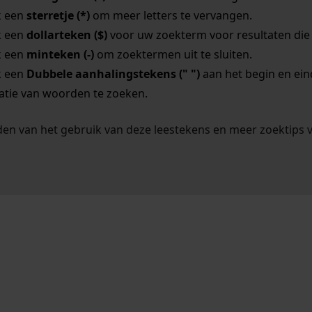
k een
sterretje (*)
om meer letters te vervangen.
k een
dollarteken ($)
voor uw zoekterm voor resultaten die o
k een
minteken (-)
om zoektermen uit te sluiten.
k een
Dubbele aanhalingstekens (" ")
aan het begin en ei
tie van woorden te zoeken.
en van het gebruik van deze leestekens en meer zoektips 