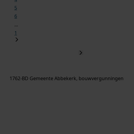
5
6
...
1
1762-BD Gemeente Abbekerk, bouwvergunningen