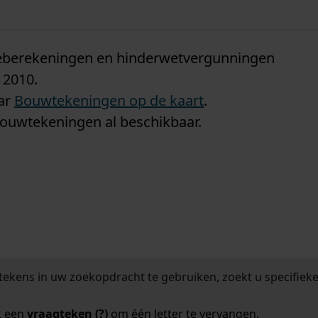
n
tieberekeningen en hinderwetvergunningen
 2010.
aar
Bouwtekeningen op de kaart
.
bouwtekeningen al beschikbaar.
tekens in uw zoekopdracht te gebruiken, zoekt u specifieker
k een
vraagteken (?)
om één letter te vervangen.