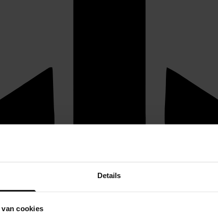
Details
 van cookies