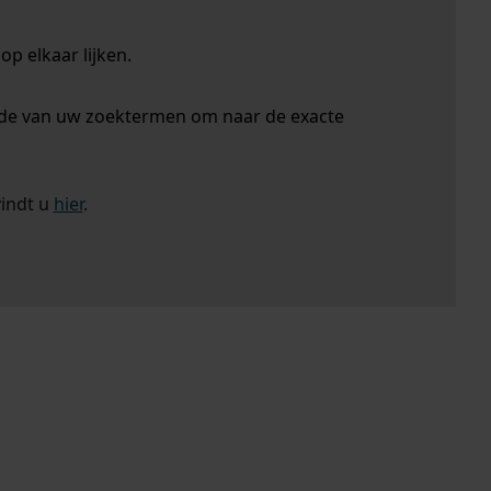
p elkaar lijken.
nde van uw zoektermen om naar de exacte
vindt u
hier
.