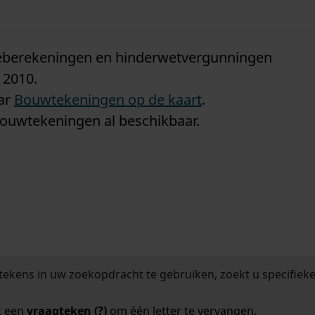
n
tieberekeningen en hinderwetvergunningen
 2010.
aar
Bouwtekeningen op de kaart
.
bouwtekeningen al beschikbaar.
tekens in uw zoekopdracht te gebruiken, zoekt u specifieker
k een
vraagteken (?)
om één letter te vervangen.