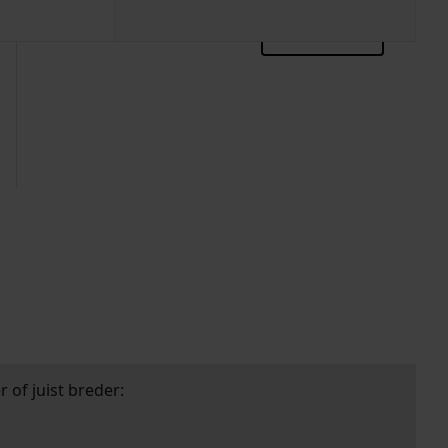
zoektips
 of juist breder: