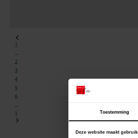
1
...
2
3
4
5
6
...
Toestemming
1
Deze website maakt gebruik