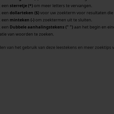
k een
sterretje (*)
om meer letters te vervangen.
k een
dollarteken ($)
voor uw zoekterm voor resultaten die o
k een
minteken (-)
om zoektermen uit te sluiten.
k een
Dubbele aanhalingstekens (" ")
aan het begin en ei
tie van woorden te zoeken.
en van het gebruik van deze leestekens en meer zoektips 