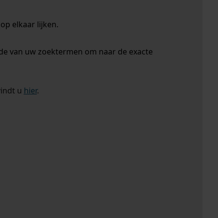
p elkaar lijken.
nde van uw zoektermen om naar de exacte
vindt u
hier
.