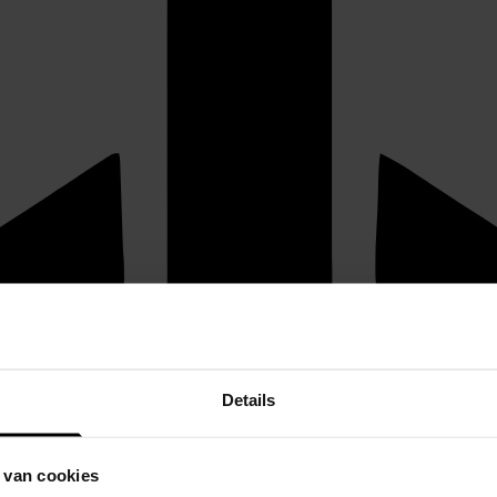
Details
 van cookies