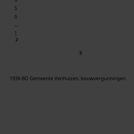
5
6
...
1
1936-BD Gemeente Venhuizen, bouwvergunningen