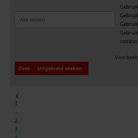
Gebrui
Gebrui
Gebrui
Gebrui
combina
Voorbeeld
Zoek
Uitgebreid zoeken
1
...
2
3
4