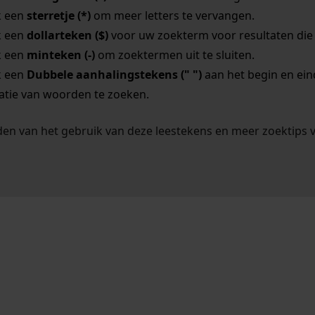
k een
sterretje (*)
om meer letters te vervangen.
k een
dollarteken ($)
voor uw zoekterm voor resultaten die o
k een
minteken (-)
om zoektermen uit te sluiten.
k een
Dubbele aanhalingstekens (" ")
aan het begin en ei
tie van woorden te zoeken.
en van het gebruik van deze leestekens en meer zoektips 