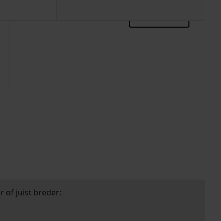
zoektips
 of juist breder: