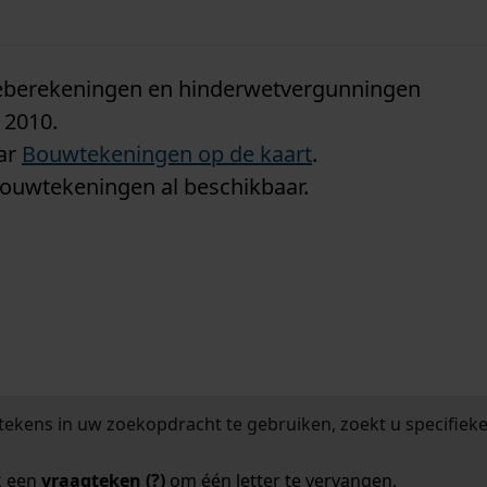
n
tieberekeningen en hinderwetvergunningen
 2010.
aar
Bouwtekeningen op de kaart
.
bouwtekeningen al beschikbaar.
tekens in uw zoekopdracht te gebruiken, zoekt u specifieker
k een
vraagteken (?)
om één letter te vervangen.