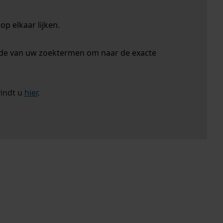
p elkaar lijken.
nde van uw zoektermen om naar de exacte
vindt u
hier
.