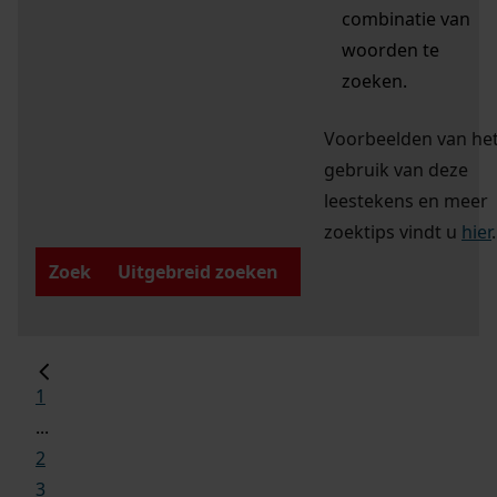
combinatie van
woorden te
zoeken.
Voorbeelden van he
gebruik van deze
leestekens en meer
zoektips vindt u
hier
.
Zoek
Uitgebreid zoeken
1
...
2
3