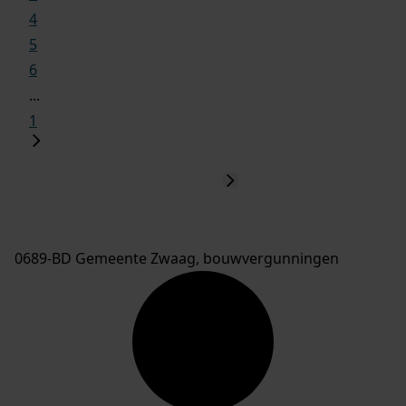
4
5
6
...
1
0689-BD Gemeente Zwaag, bouwvergunningen