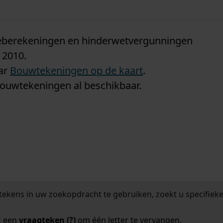
n
tieberekeningen en hinderwetvergunningen
 2010.
aar
Bouwtekeningen op de kaart
.
bouwtekeningen al beschikbaar.
tekens in uw zoekopdracht te gebruiken, zoekt u specifieker
k een
vraagteken (?)
om één letter te vervangen.