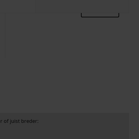
zoektips
 of juist breder: