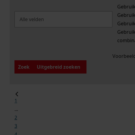
Gebrui
Gebrui
Gebrui
Gebrui
combina
Voorbeeld
Zoek
Uitgebreid zoeken
1
...
2
3
4