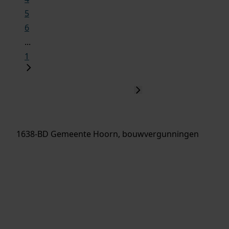
5
6
...
1
1638-BD Gemeente Hoorn, bouwvergunningen