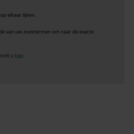
p elkaar lijken.
nde van uw zoektermen om naar de exacte
vindt u
hier
.