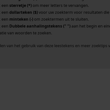
k een
sterretje (*)
om meer letters te vervangen.
k een
dollarteken ($)
voor uw zoekterm voor resultaten die o
k een
minteken (-)
om zoektermen uit te sluiten.
k een
Dubbele aanhalingstekens (" ")
aan het begin en ei
tie van woorden te zoeken.
en van het gebruik van deze leestekens en meer zoektips 