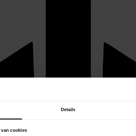
Details
 van cookies