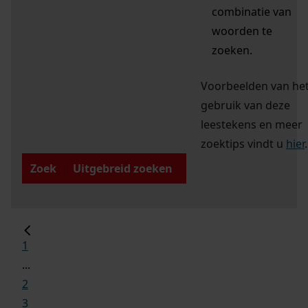
combinatie van
woorden te
zoeken.
Voorbeelden van he
gebruik van deze
leestekens en meer
zoektips vindt u
hier
.
Zoek
Uitgebreid zoeken
1
...
2
3