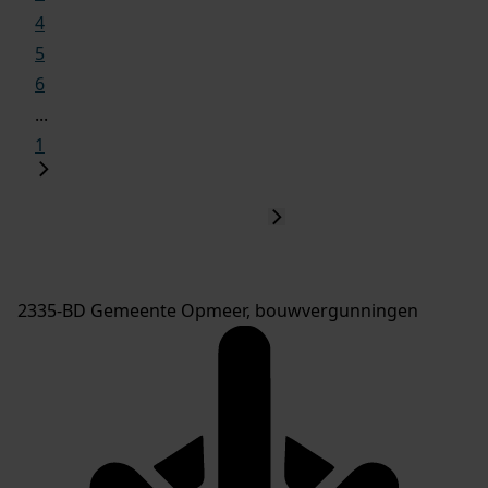
4
5
6
...
1
2335-BD Gemeente Opmeer, bouwvergunningen