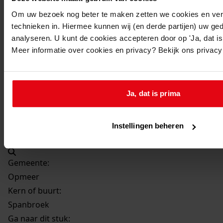
Beschrijving:
Om uw bezoek nog beter te maken zetten we cookies en verg
Bouwen van een woning met garage
technieken in. Hiermee kunnen wij (en derde partijen) uw ge
Datum vergunning:
analyseren. U kunt de cookies accepteren door op 'Ja, dat is 
26-6-2003
Meer informatie over cookies en privacy? Bekijk ons privac
Adres:
Spanbroek, Rietgans 19
Ja, dat is prima
Perceel:
Instellingen beheren
Opmeer, sectie T 1212
Gemeente:
Opmeer
Kern of buurt:
Spanbroek
Ga naar dit stuk: