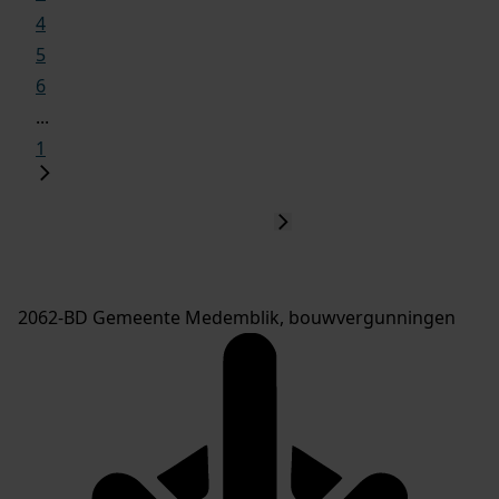
4
5
6
...
1
2062-BD Gemeente Medemblik, bouwvergunningen