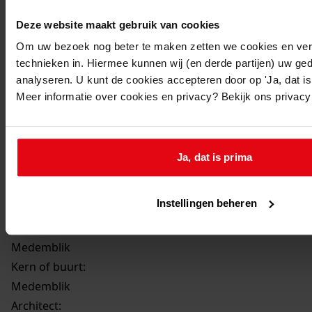
Beschrijving:
Deze website maakt gebruik van cookies
Realiseren van een kantoor
Om uw bezoek nog beter te maken zetten we cookies en verg
Datum vergunning:
technieken in. Hiermee kunnen wij (en derde partijen) uw ge
27-01-2004
analyseren. U kunt de cookies accepteren door op 'Ja, dat is 
Adres:
Meer informatie over cookies en privacy? Bekijk ons privac
Medemblik, Aambeeld 1
Nieuw adres:
Ja, dat is prima
Medemblik, Aambeeld 1
Instellingen beheren
Gemeente:
Medemblik
Kern of buurt:
Medemblik
Architect: