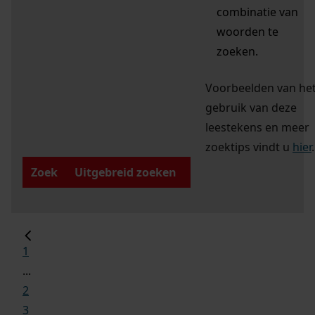
combinatie van
woorden te
zoeken.
Voorbeelden van he
gebruik van deze
leestekens en meer
zoektips vindt u
hier
.
Zoek
Uitgebreid zoeken
1
...
2
3