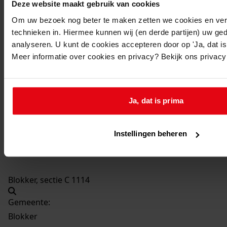
Deze website maakt gebruik van cookies
Wijziging van de voorgevel
Om uw bezoek nog beter te maken zetten we cookies en verg
Datum vergunning:
technieken in. Hiermee kunnen wij (en derde partijen) uw ge
29-02-1960
analyseren. U kunt de cookies accepteren door op 'Ja, dat is 
Adres:
Meer informatie over cookies en privacy? Bekijk ons privac
Blokker, Bangert 12
Nieuw adres:
Ja, dat is prima
Blokker, M.i.v. 1963 Bangert 24
Instellingen beheren
Perceel:
Blokker, sectie C 1114
Gemeente:
Blokker