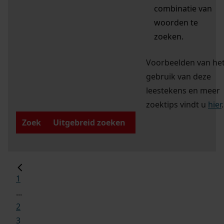
combinatie van
woorden te
zoeken.
Voorbeelden van he
gebruik van deze
leestekens en meer
zoektips vindt u
hier
.
Zoek
Uitgebreid zoeken
1
...
2
3