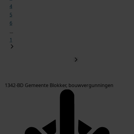
4
5
6
...
1
1342-BD Gemeente Blokker, bouwvergunningen