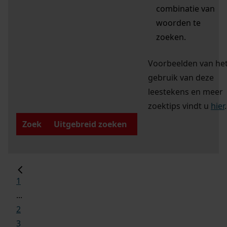
combinatie van
woorden te
zoeken.
Voorbeelden van he
gebruik van deze
leestekens en meer
zoektips vindt u
hier
.
Zoek
Uitgebreid zoeken
1
...
2
3