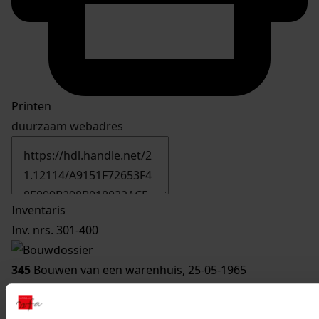
Printen
duurzaam webadres
Inventaris
Inv. nrs. 301-400
345
Bouwen van een warenhuis, 25-05-1965
Datering
:
25-05-1965