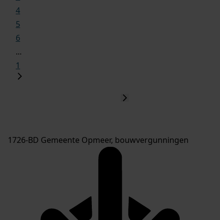
4
5
6
...
1
1726-BD Gemeente Opmeer, bouwvergunningen