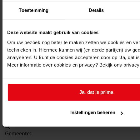
Beschrijving:
Toestemming
Details
Bouwen van een warenhuis
Datum vergunning:
25-05-1965
Deze website maakt gebruik van cookies
Adres:
Om uw bezoek nog beter te maken zetten we cookies en verg
technieken in. Hiermee kunnen wij (en derde partijen) uw ge
Spierdijk, Noordspierdijk 23
analyseren. U kunt de cookies accepteren door op 'Ja, dat is 
Meer informatie over cookies en privacy? Bekijk ons privac
Nieuw adres:
Spierdijk, Noordspierdijkerweg 23
Ja, dat is prima
Perceel:
Instellingen beheren
Opmeer, sectie D 351
Gemeente: