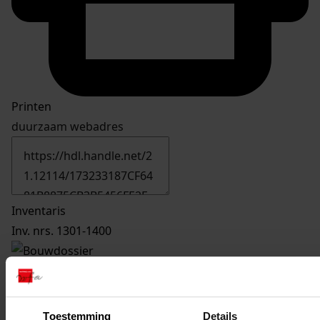
Printen
duurzaam webadres
Inventaris
Inv. nrs. 1301-1400
1321
Bouwen van een hobbykas, 27-09-1977
Datering
:
27-09-1977
Toestemming
Details