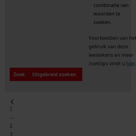
combinatie van
woorden te
zoeken.
Voorbeelden van he
gebruik van deze
leestekens en meer
zoektips vindt u
hier
.
Zoek
Uitgebreid zoeken
1
...
2
3