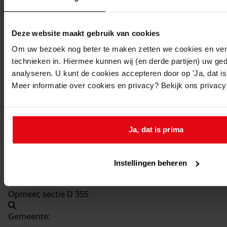
Beschrijving:
Bouwen van een hobbykas
Deze website maakt gebruik van cookies
Datum vergunning:
27-09-1977
Om uw bezoek nog beter te maken zetten we cookies en verg
technieken in. Hiermee kunnen wij (en derde partijen) uw ge
Adres:
analyseren. U kunt de cookies accepteren door op 'Ja, dat is 
Meer informatie over cookies en privacy? Bekijk ons privac
Spierdijk, Noordspierdijk 23
Nieuw adres:
Ja, dat is prima
Spierdijk, Noordspierdijkerweg 23
Instellingen beheren
Perceel:
Opmeer, sectie D 355
Gemeente: