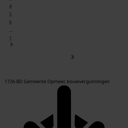
4
5
6
...
1
1726-BD Gemeente Opmeer, bouwvergunningen