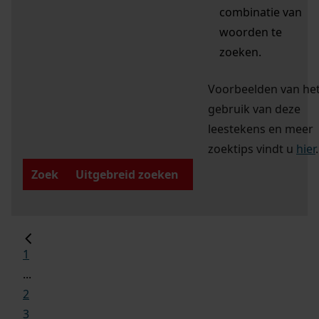
combinatie van
woorden te
zoeken.
Voorbeelden van he
gebruik van deze
leestekens en meer
zoektips vindt u
hier
.
Zoek
Uitgebreid zoeken
1
...
2
3