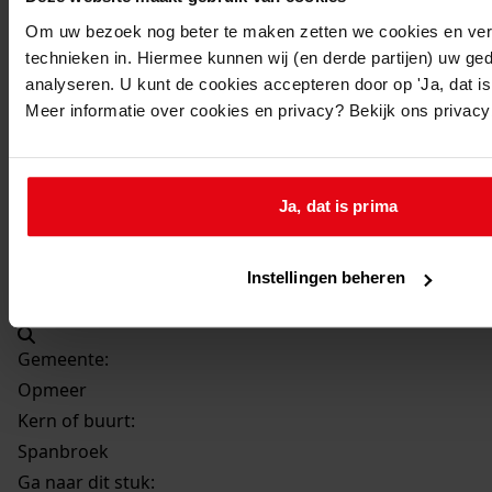
Beschrijving:
Om uw bezoek nog beter te maken zetten we cookies en verg
Bouwen van een bijkeuken
technieken in. Hiermee kunnen wij (en derde partijen) uw ge
Datum vergunning:
analyseren. U kunt de cookies accepteren door op 'Ja, dat is 
3-9-1991
Meer informatie over cookies en privacy? Bekijk ons privac
Adres:
Spanbroek, Merelstraat 2
Ja, dat is prima
Perceel:
Instellingen beheren
Opmeer, sectie F 2055
Gemeente:
Opmeer
Kern of buurt:
Spanbroek
Ga naar dit stuk: