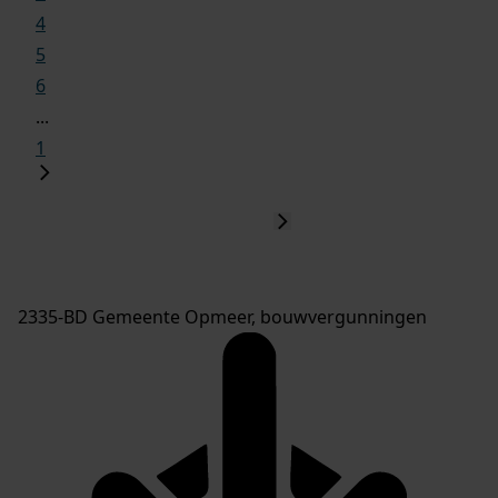
4
5
6
...
1
2335-BD Gemeente Opmeer, bouwvergunningen