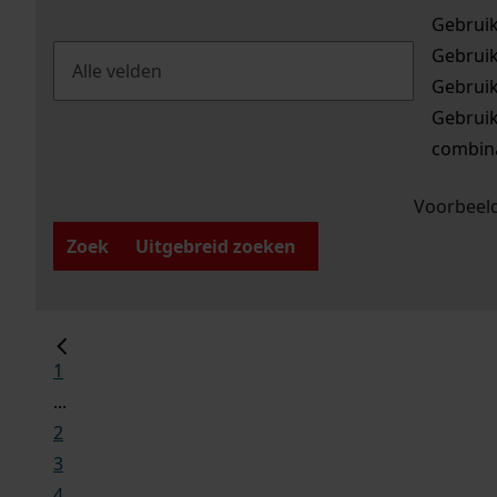
Gebrui
Gebrui
Gebrui
Gebrui
combina
Voorbeeld
Zoek
Uitgebreid zoeken
1
...
2
3
4