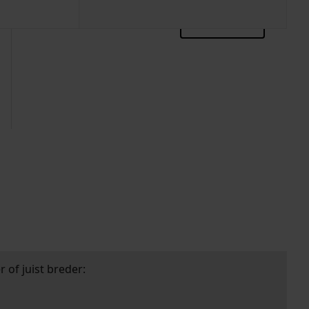
zoektips
 of juist breder: