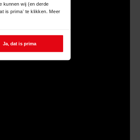
e kunnen wij (en derde
t is prima' te klikken. Meer
Ja, dat is prima