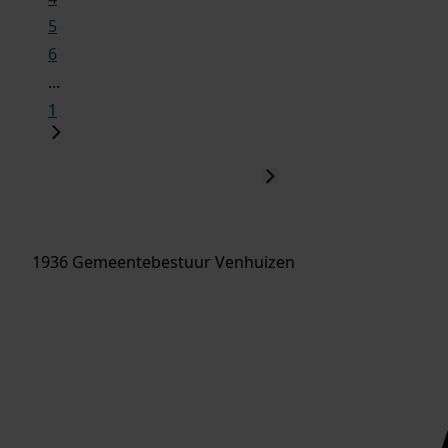
5
6
...
1
1936 Gemeentebestuur Venhuizen