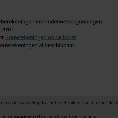
n
tieberekeningen en hinderwetvergunningen
 2010.
aar
Bouwtekeningen op de kaart
.
bouwtekeningen al beschikbaar.
tekens in uw zoekopdracht te gebruiken, zoekt u specifieker
k een
vraagteken (?)
om één letter te vervangen.