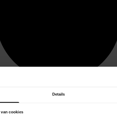
Details
 van cookies