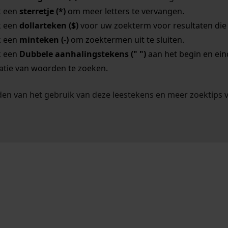
k een
sterretje (*)
om meer letters te vervangen.
k een
dollarteken ($)
voor uw zoekterm voor resultaten die o
k een
minteken (-)
om zoektermen uit te sluiten.
k een
Dubbele aanhalingstekens (" ")
aan het begin en ei
tie van woorden te zoeken.
en van het gebruik van deze leestekens en meer zoektips 