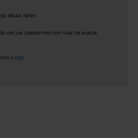
p elkaar lijken.
nde van uw zoektermen om naar de exacte
vindt u
hier
.