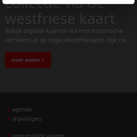
collectie via de
westfriese kaart
Bekijk digitale kaarten vol met historische
verhalen uit de regio Westfriesland. Kijk naar
de veranderingen in het landschap en lees
de bijzondere verhalen.
meer weten
agenda
vrijwilligers
veelgestelde vragen