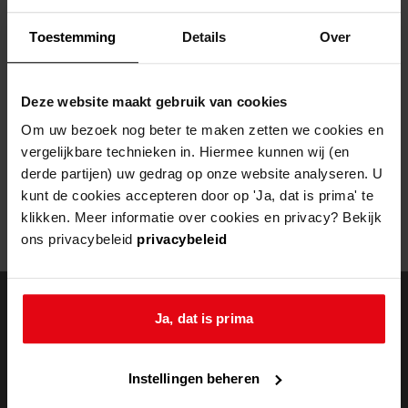
Helaas, er is een fout opgetreden
Toestemming
Details
Over
Door een fout tijdens het verwerken van deze pagina is het niet
mogelijk om deze pagina te kunnen bekijken.
Deze website maakt gebruik van cookies
404
- Not Found
Om uw bezoek nog beter te maken zetten we cookies en
vergelijkbare technieken in. Hiermee kunnen wij (en
Mogelijk kunt u deze pagina niet bezoeken door:
derde partijen) uw gedrag op onze website analyseren. U
kunt de cookies accepteren door op 'Ja, dat is prima' te
een
verouderde bladwijzer/favoriet
klikken. Meer informatie over cookies en privacy? Bekijk
een zoekmachine heeft een
verouderde lijst van de website
ons privacybeleid
privacybeleid
een
fout getypt
adres
Ja, dat is prima
doorzoek de
Instellingen beheren