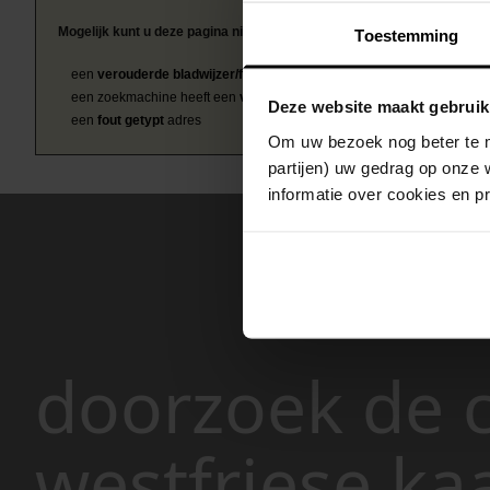
Mogelijk kunt u deze pagina niet bezoeken door:
Toestemming
een
verouderde bladwijzer/favoriet
een zoekmachine heeft een
verouderde lijst van de website
Deze website maakt gebruik
een
fout getypt
adres
Om uw bezoek nog beter te m
partijen) uw gedrag op onze 
informatie over cookies en p
doorzoek de c
westfriese ka