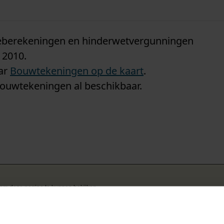
n
tieberekeningen en hinderwetvergunningen
 2010.
aar
Bouwtekeningen op de kaart
.
bouwtekeningen al beschikbaar.
k om deze pagina te kunnen bekijken.