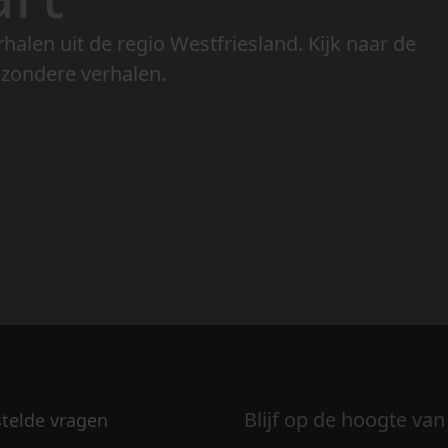
rhalen uit de regio Westfriesland. Kijk naar de
jzondere verhalen.
Blijf op de hoogte van
stelde vragen