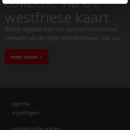
collectie via de
westfriese kaart
Bekijk digitale kaarten vol met historische
verhalen uit de regio Westfriesland. Kijk naar
de veranderingen in het landschap en lees
de bijzondere verhalen.
meer weten
agenda
vrijwilligers
veelgestelde vragen