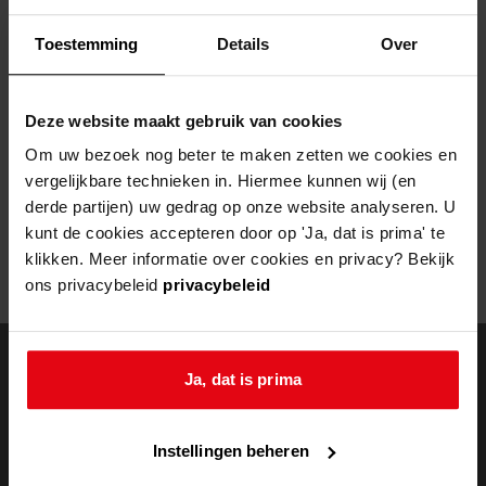
Helaas, er is een fout opgetreden
Toestemming
Details
Over
Door een fout tijdens het verwerken van deze pagina is het niet
mogelijk om deze pagina te kunnen bekijken.
Deze website maakt gebruik van cookies
404
- Not Found
Om uw bezoek nog beter te maken zetten we cookies en
vergelijkbare technieken in. Hiermee kunnen wij (en
Mogelijk kunt u deze pagina niet bezoeken door:
derde partijen) uw gedrag op onze website analyseren. U
kunt de cookies accepteren door op 'Ja, dat is prima' te
een
verouderde bladwijzer/favoriet
klikken. Meer informatie over cookies en privacy? Bekijk
een zoekmachine heeft een
verouderde lijst van de website
ons privacybeleid
privacybeleid
een
fout getypt
adres
Ja, dat is prima
doorzoek de
Instellingen beheren