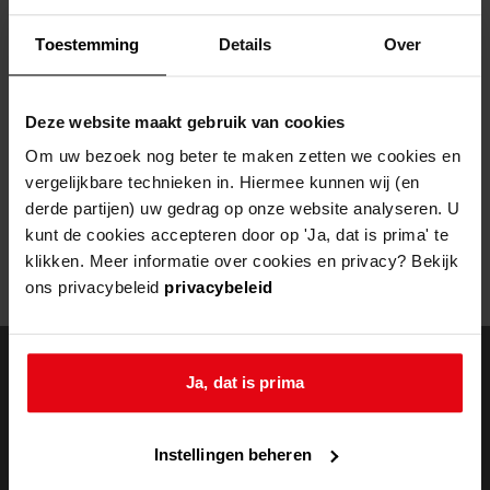
Helaas, er is een fout opgetreden
Toestemming
Details
Over
Door een fout tijdens het verwerken van deze pagina is het niet
mogelijk om deze pagina te kunnen bekijken.
Deze website maakt gebruik van cookies
404
- Not Found
Om uw bezoek nog beter te maken zetten we cookies en
vergelijkbare technieken in. Hiermee kunnen wij (en
Mogelijk kunt u deze pagina niet bezoeken door:
derde partijen) uw gedrag op onze website analyseren. U
kunt de cookies accepteren door op 'Ja, dat is prima' te
een
verouderde bladwijzer/favoriet
klikken. Meer informatie over cookies en privacy? Bekijk
een zoekmachine heeft een
verouderde lijst van de website
ons privacybeleid
privacybeleid
een
fout getypt
adres
Ja, dat is prima
doorzoek de
Instellingen beheren