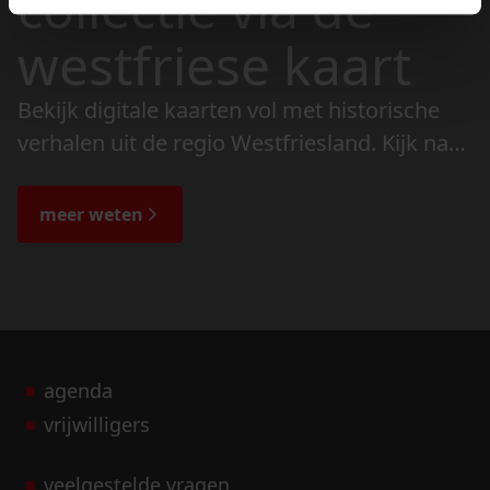
collectie via de
westfriese kaart
Bekijk digitale kaarten vol met historische
verhalen uit de regio Westfriesland. Kijk naar
de veranderingen in het landschap en lees
de bijzondere verhalen.
meer weten
agenda
vrijwilligers
veelgestelde vragen