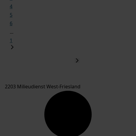
4
5
6
...
1
2203 Milieudienst West-Friesland