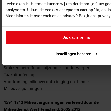
technieken in. Hiermee kunnen wij (en derde partijen) uw ge
analyseren. U kunt de cookies accepteren door op 'Ja, dat is 
Meer informatie over cookies en privacy? Bekijk ons privac
Printen
duurzaam webadres
Ja, dat is prima
Instellingen beheren
Inventaris
Stukken betreffende bijzondere onderwerpen
Taakuitoefening
Voorkoming milieuverontreiniging en -hinder
Milieuvergunningen
1591-1812
Milieuvergunningen verleend door de
Milieudienst West-Friesland, 2005-2012