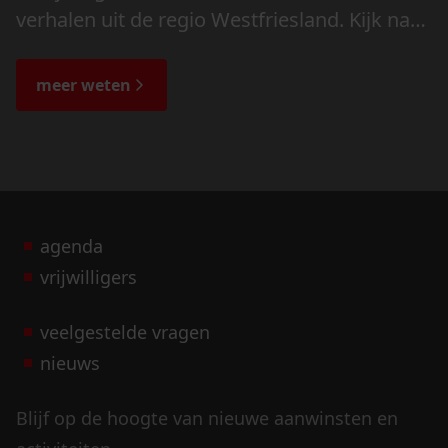
verhalen uit de regio Westfriesland. Kijk naar
de veranderingen in het landschap en lees
de bijzondere verhalen.
meer weten
agenda
vrijwilligers
veelgestelde vragen
nieuws
Blijf op de hoogte van nieuwe aanwinsten en