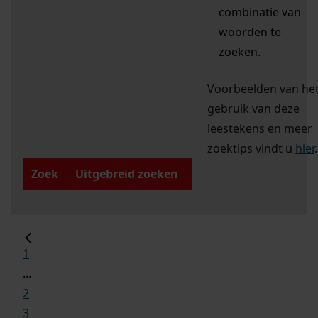
combinatie van
woorden te
zoeken.
Voorbeelden van he
gebruik van deze
leestekens en meer
zoektips vindt u
hier
.
Zoek
Uitgebreid zoeken
1
...
2
3