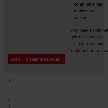
combinatie van
woorden te
zoeken.
Voorbeelden van he
gebruik van deze
leestekens en meer
zoektips vindt u
hier
.
Zoek
Uitgebreid zoeken
1
...
2
3