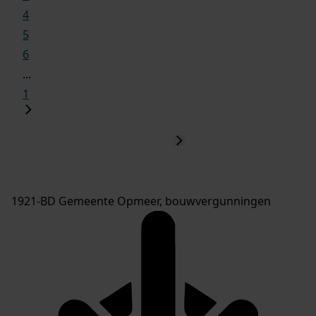
4
5
6
...
1
1921-BD Gemeente Opmeer, bouwvergunningen