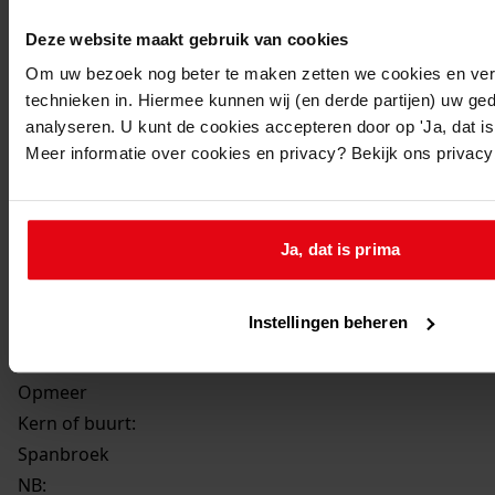
Beschrijving:
Deze website maakt gebruik van cookies
Plaatsen van een windscherm
Om uw bezoek nog beter te maken zetten we cookies en verg
Datum vergunning:
technieken in. Hiermee kunnen wij (en derde partijen) uw ge
21-06-1988
analyseren. U kunt de cookies accepteren door op 'Ja, dat is 
Adres:
Meer informatie over cookies en privacy? Bekijk ons privac
Spanbroek, Spanbroekerweg 6
Perceel:
Ja, dat is prima
Opmeer, sectie A 0880
Instellingen beheren
Gemeente:
Opmeer
Kern of buurt:
Spanbroek
NB
: