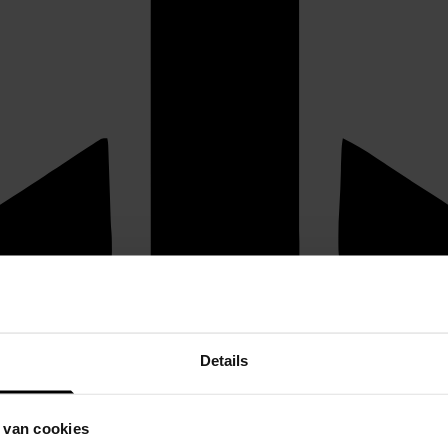
Details
 van cookies