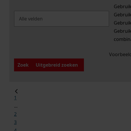
Gebrui
Gebrui
Gebrui
Gebrui
combina
Voorbeeld
Zoek
Uitgebreid zoeken
1
...
2
3
4