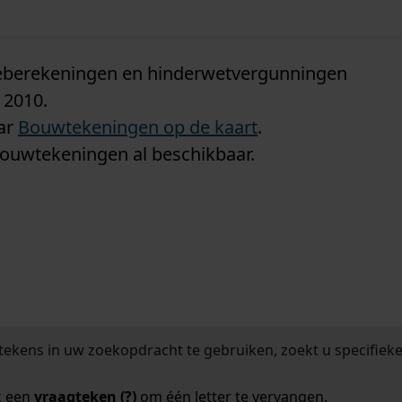
n
tieberekeningen en hinderwetvergunningen
 2010.
aar
Bouwtekeningen op de kaart
.
bouwtekeningen al beschikbaar.
tekens in uw zoekopdracht te gebruiken, zoekt u specifieker
k een
vraagteken (?)
om één letter te vervangen.