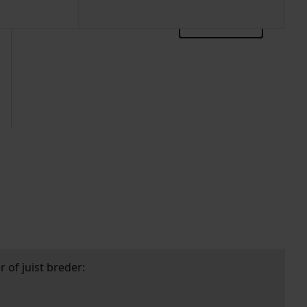
zoektips
 of juist breder: