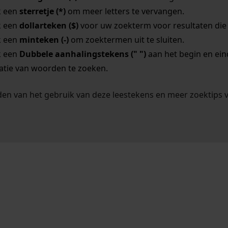
k een
sterretje (*)
om meer letters te vervangen.
k een
dollarteken ($)
voor uw zoekterm voor resultaten die o
k een
minteken (-)
om zoektermen uit te sluiten.
k een
Dubbele aanhalingstekens (" ")
aan het begin en ei
tie van woorden te zoeken.
en van het gebruik van deze leestekens en meer zoektips 