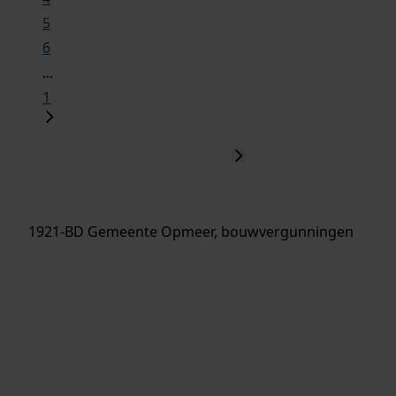
5
6
...
1
1921-BD Gemeente Opmeer, bouwvergunningen