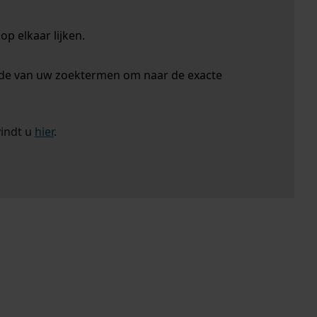
p elkaar lijken.
nde van uw zoektermen om naar de exacte
vindt u
hier
.