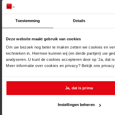
12-6-1973
Adres:
Toestemming
Details
Midwoud, Buurt 27
Gemeente:
Deze website maakt gebruik van cookies
Midwoud
Om uw bezoek nog beter te maken zetten we cookies en verg
Kern of buurt:
technieken in. Hiermee kunnen wij (en derde partijen) uw ge
Midwoud
analyseren. U kunt de cookies accepteren door op 'Ja, dat is 
NB
:
Meer informatie over cookies en privacy? Bekijk ons privac
bevat alleen gewaarmerkte aanvraagtekening
Ga naar dit stuk:
Maken van een WC met douchecel, 1973
Ja, dat is prima
Vorige
Instellingen beheren
Volgende