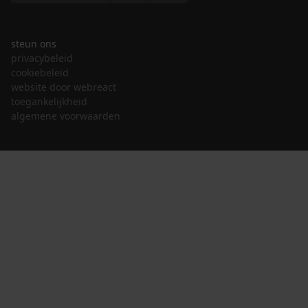
steun ons
privacybeleid
cookiebeleid
website door webreact
toegankelijkheid
algemene voorwaarden