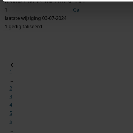
Gebruik CTRL + scroll om te scrollen
Ga
laatste wijziging 03-07-2024
1 gedigitaliseerd
1
...
2
3
4
5
6
...