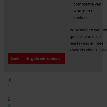
combinatie van
woorden te
zoeken.
Voorbeelden van he
gebruik van deze
leestekens en meer
zoektips vindt u
hier
.
Zoek
Uitgebreid zoeken
1
...
2
3