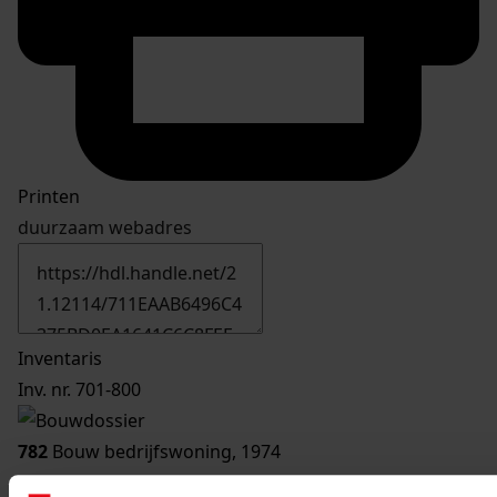
Printen
duurzaam webadres
Inventaris
Inv. nr. 701-800
782
Bouw bedrijfswoning, 1974
Datering
: