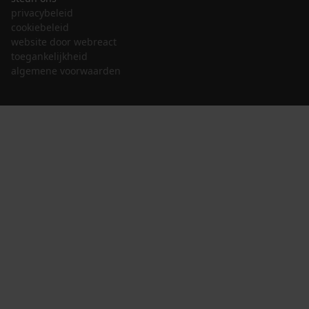
privacybeleid
cookiebeleid
website door webreact
toegankelijkheid
algemene voorwaarden