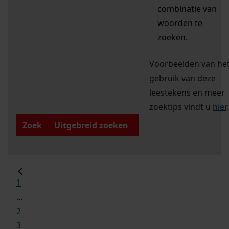
combinatie van
woorden te
zoeken.
Voorbeelden van he
gebruik van deze
leestekens en meer
zoektips vindt u
hier
.
Zoek
Uitgebreid zoeken
1
...
2
3