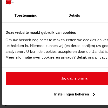
1974
Beschrijving:
Toestemming
Details
Bouw bedrijfswoning
Datum vergunning:
02-10-1974
Deze website maakt gebruik van cookies
Adres:
Om uw bezoek nog beter te maken zetten we cookies en verg
technieken in. Hiermee kunnen wij (en derde partijen) uw ge
Spierdijk, Spierdijkerweg 96
analyseren. U kunt de cookies accepteren door op 'Ja, dat is 
Meer informatie over cookies en privacy? Bekijk ons privac
Nieuw adres:
Spierdijk, Spierdijkerweg 96
Ja, dat is prima
Perceel:
Instellingen beheren
Berkhout, sectie F 1271