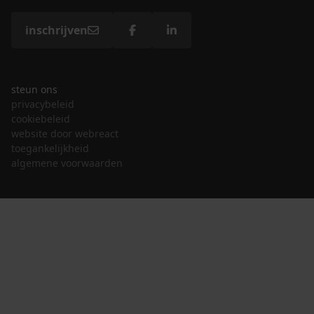
inschrijven
steun ons
privacybeleid
cookiebeleid
website door webreact
toegankelijkheid
algemene voorwaarden