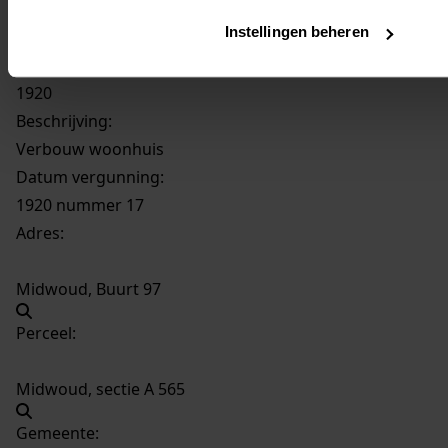
Instellingen beheren
745
Verbouw woonhuis, 1920
Datering
:
1920
Beschrijving:
Verbouw woonhuis
Datum vergunning:
1920 nummer 17
Adres:
Midwoud, Buurt 97
Perceel:
Midwoud, sectie A 565
Gemeente: