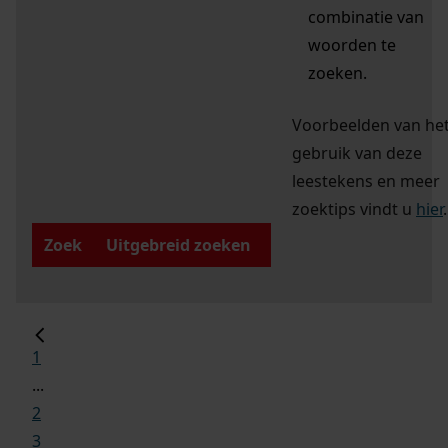
combinatie van
woorden te
zoeken.
Voorbeelden van he
gebruik van deze
leestekens en meer
zoektips vindt u
hier
.
Zoek
Uitgebreid zoeken
1
...
2
3