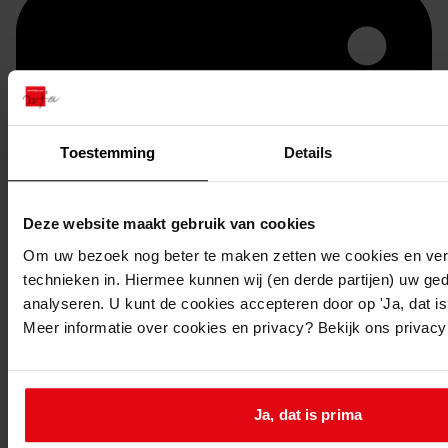
Toestemming
Details
Deze website maakt gebruik van cookies
Printen
Om uw bezoek nog beter te maken zetten we cookies en verg
technieken in. Hiermee kunnen wij (en derde partijen) uw ge
duurzaam webadres
analyseren. U kunt de cookies accepteren door op 'Ja, dat is 
Meer informatie over cookies en privacy? Bekijk ons privac
Inventaris
Ja, dat is prima
Bouwvergunningen uit toegang 0822