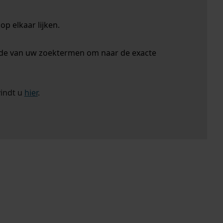
p elkaar lijken.
nde van uw zoektermen om naar de exacte
vindt u
hier
.