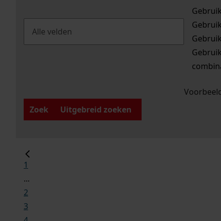
Gebrui
Gebrui
Gebrui
Gebrui
combina
Voorbeeld
Zoek
Uitgebreid zoeken
1
...
2
3
4