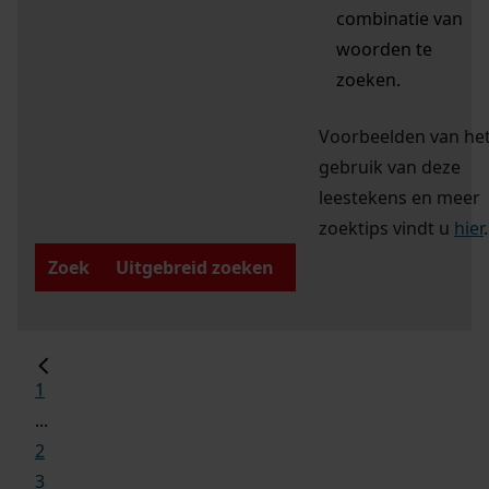
combinatie van
woorden te
zoeken.
Voorbeelden van he
gebruik van deze
leestekens en meer
zoektips vindt u
hier
.
Zoek
Uitgebreid zoeken
1
...
2
3