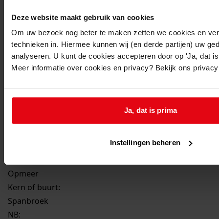
Beschrijving:
Deze website maakt gebruik van cookies
Aanbouw van een dubbele berging
Om uw bezoek nog beter te maken zetten we cookies en verg
Datum vergunning:
technieken in. Hiermee kunnen wij (en derde partijen) uw ge
17-01-1989
analyseren. U kunt de cookies accepteren door op 'Ja, dat is 
Adres:
Meer informatie over cookies en privacy? Bekijk ons privac
Spanbroek, Merelstraat 9
Perceel:
Ja, dat is prima
Opmeer, sectie F 1957
Instellingen beheren
Gemeente:
Opmeer
Kern of buurt:
Spanbroek
NB
: