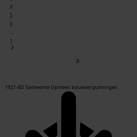
4
5
6
...
1
1921-BD Gemeente Opmeer, bouwvergunningen