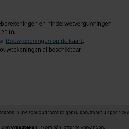
n
tieberekeningen en hinderwetvergunningen
 2010.
aar
Bouwtekeningen op de kaart
.
bouwtekeningen al beschikbaar.
tekens in uw zoekopdracht te gebruiken, zoekt u specifieker
k een
vraagteken (?)
om één letter te vervangen.