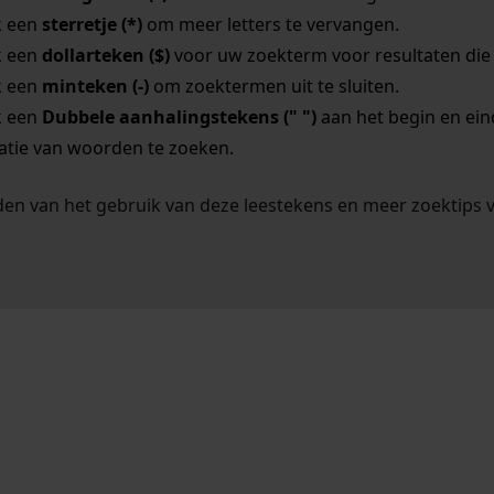
k een
sterretje (*)
om meer letters te vervangen.
k een
dollarteken ($)
voor uw zoekterm voor resultaten die o
k een
minteken (-)
om zoektermen uit te sluiten.
k een
Dubbele aanhalingstekens (" ")
aan het begin en ei
tie van woorden te zoeken.
en van het gebruik van deze leestekens en meer zoektips 