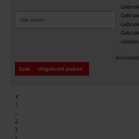
Gebrui
Gebrui
Gebrui
Gebrui
combina
Voorbeeld
Zoek
Uitgebreid zoeken
1
...
2
3
4