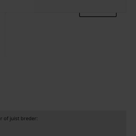
zoektips
 of juist breder: