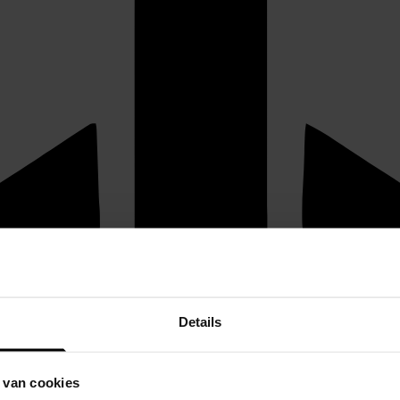
Details
 van cookies