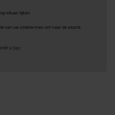
p elkaar lijken.
nde van uw zoektermen om naar de exacte
vindt u
hier
.