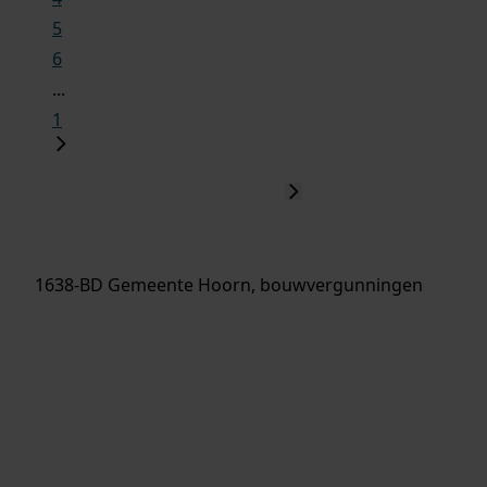
5
6
...
1
1638-BD Gemeente Hoorn, bouwvergunningen