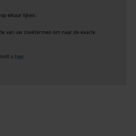
p elkaar lijken.
nde van uw zoektermen om naar de exacte
vindt u
hier
.