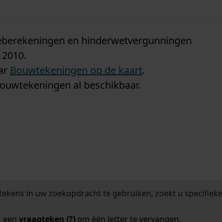
n
tieberekeningen en hinderwetvergunningen
 2010.
aar
Bouwtekeningen op de kaart
.
bouwtekeningen al beschikbaar.
tekens in uw zoekopdracht te gebruiken, zoekt u specifieker
k een
vraagteken (?)
om één letter te vervangen.