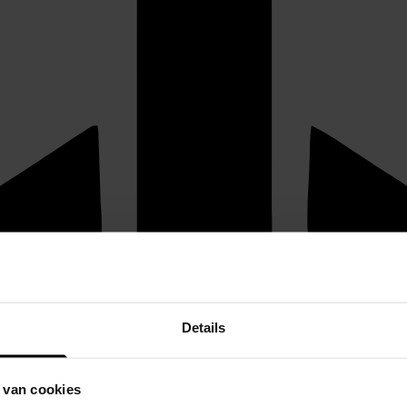
Details
 van cookies