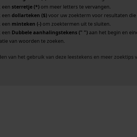
k een
sterretje (*)
om meer letters te vervangen.
k een
dollarteken ($)
voor uw zoekterm voor resultaten die o
k een
minteken (-)
om zoektermen uit te sluiten.
k een
Dubbele aanhalingstekens (" ")
aan het begin en ei
tie van woorden te zoeken.
en van het gebruik van deze leestekens en meer zoektips 