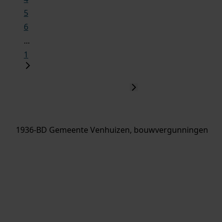
5
6
...
1
1936-BD Gemeente Venhuizen, bouwvergunningen