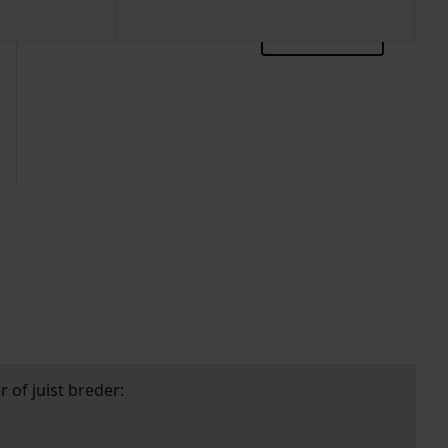
zoektips
 of juist breder: