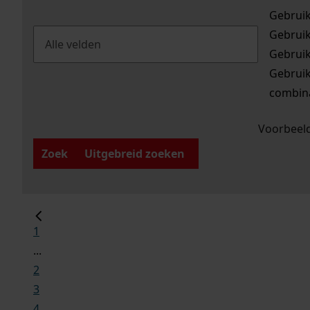
Gebrui
Gebrui
Gebrui
Gebrui
combina
Voorbeeld
Zoek
Uitgebreid zoeken
1
...
2
3
4