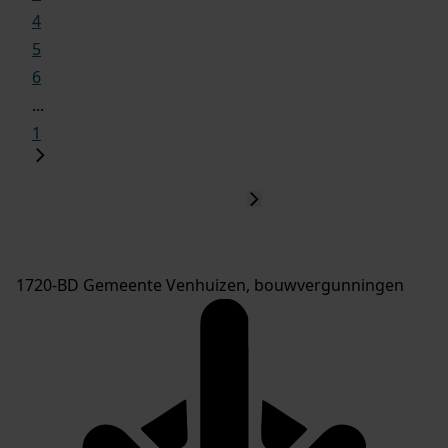
4
5
6
...
1
1720-BD Gemeente Venhuizen, bouwvergunningen