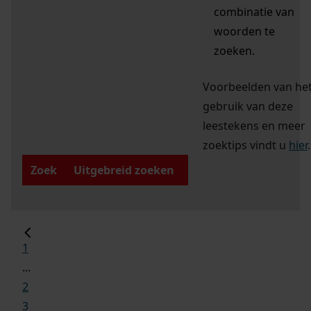
combinatie van
woorden te
zoeken.
Voorbeelden van he
gebruik van deze
leestekens en meer
zoektips vindt u
hier
.
Zoek
Uitgebreid zoeken
1
...
2
3