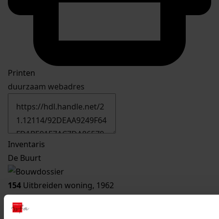
Printen
duurzaam webadres
Inventaris
De Buurt
154
Uitbreiden woning, 1962
Datering
:
1962