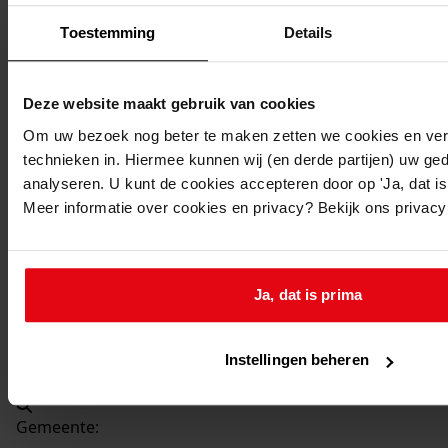
Beschrijving:
Toestemming
Details
Uitbreiden woning
Datum vergunning:
28-05-1962
Deze website maakt gebruik van cookies
Adres:
Om uw bezoek nog beter te maken zetten we cookies en verg
technieken in. Hiermee kunnen wij (en derde partijen) uw ge
Venhuizen, De Buurt 110
analyseren. U kunt de cookies accepteren door op 'Ja, dat is 
Meer informatie over cookies en privacy? Bekijk ons privac
Nieuw adres:
Venhuizen, De Buurt 110
Ja, dat is prima
Perceel:
Instellingen beheren
Venhuizen, sectie F 667
Gemeente: