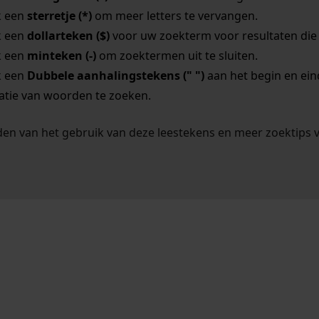
k een
sterretje (*)
om meer letters te vervangen.
k een
dollarteken ($)
voor uw zoekterm voor resultaten die o
k een
minteken (-)
om zoektermen uit te sluiten.
k een
Dubbele aanhalingstekens (" ")
aan het begin en ei
tie van woorden te zoeken.
en van het gebruik van deze leestekens en meer zoektips 