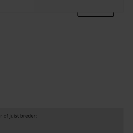
zoektips
 of juist breder: