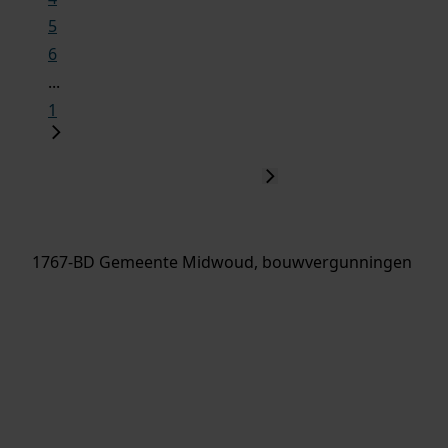
5
6
...
1
1767-BD Gemeente Midwoud, bouwvergunningen