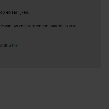
p elkaar lijken.
nde van uw zoektermen om naar de exacte
vindt u
hier
.