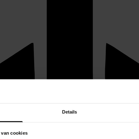
Details
 van cookies