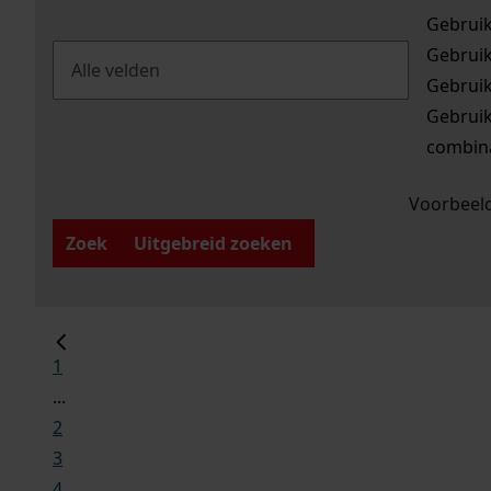
Gebrui
Gebrui
Gebrui
Gebrui
combina
Voorbeeld
Zoek
Uitgebreid zoeken
1
...
2
3
4