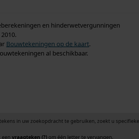
n
tieberekeningen en hinderwetvergunningen
 2010.
aar
Bouwtekeningen op de kaart
.
bouwtekeningen al beschikbaar.
tekens in uw zoekopdracht te gebruiken, zoekt u specifieker
k een
vraagteken (?)
om één letter te vervangen.