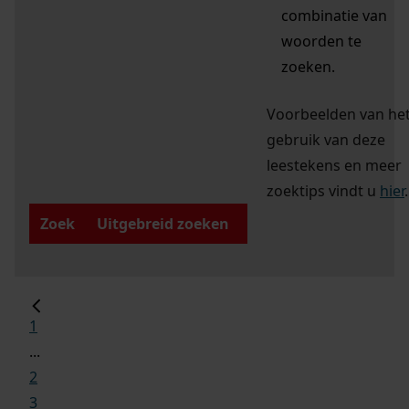
combinatie van
woorden te
zoeken.
Voorbeelden van he
gebruik van deze
leestekens en meer
zoektips vindt u
hier
.
Zoek
Uitgebreid zoeken
1
...
2
3