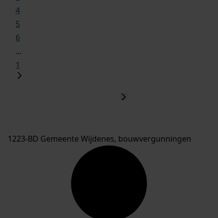
4
5
6
...
1
1223-BD Gemeente Wijdenes, bouwvergunningen