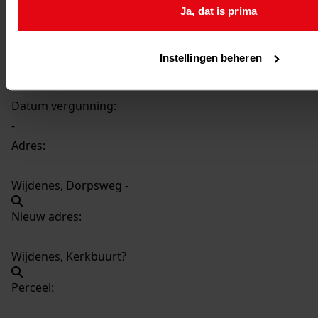
856
Bouw boenhok, 1929, augustus
Ja, dat is prima
Datering
:
1929, augustus
Instellingen beheren
Beschrijving:
Bouw boenhok
Datum vergunning:
-
Adres:
Wijdenes, Dorpsweg -
Nieuw adres:
Wijdenes, Kerkbuurt?
Perceel: