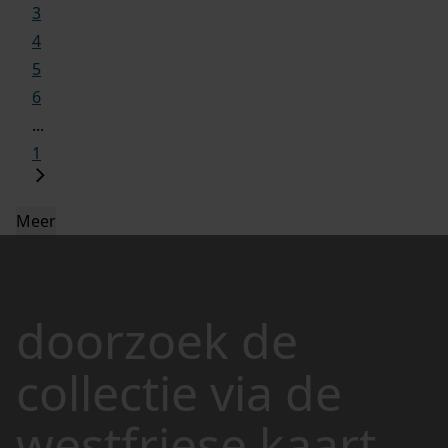
3
4
5
6
...
1
Meer
doorzoek de
collectie via de
westfriese kaart