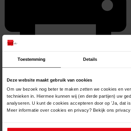
Toestemming
Details
Printen
duurzaam webadres
Deze website maakt gebruik van cookies
Om uw bezoek nog beter te maken zetten we cookies en verg
technieken in. Hiermee kunnen wij (en derde partijen) uw ge
analyseren. U kunt de cookies accepteren door op 'Ja, dat is 
Inventaris
Meer informatie over cookies en privacy? Bekijk ons privac
Beschrijvingen afkomstig uit het secretariearchief