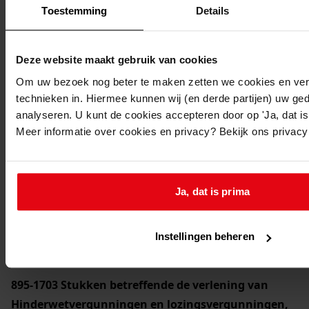
Toestemming
Details
Deze website maakt gebruik van cookies
Printen
Om uw bezoek nog beter te maken zetten we cookies en verg
duurzaam webadres
technieken in. Hiermee kunnen wij (en derde partijen) uw ge
analyseren. U kunt de cookies accepteren door op 'Ja, dat is 
Meer informatie over cookies en privacy? Bekijk ons privac
Inventaris
2. Stukken betreffende bijzondere onderwerpen
Ja, dat is prima
2.2. Taakuitoefening
2.2.06. Gezondheidszorg en milieubescherming
Instellingen beheren
2.2.06.4. Hinderwet
895-1703
Stukken betreffende de verlening van
Hinderwetvergunningen en lozingsvergunningen,