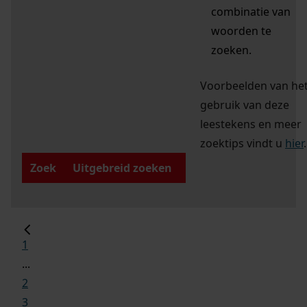
combinatie van
woorden te
zoeken.
Voorbeelden van he
gebruik van deze
leestekens en meer
zoektips vindt u
hier
.
Zoek
Uitgebreid zoeken
1
...
2
3