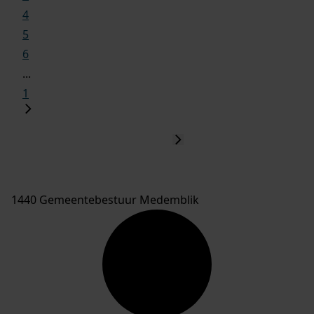
4
5
6
...
1
1440 Gemeentebestuur Medemblik