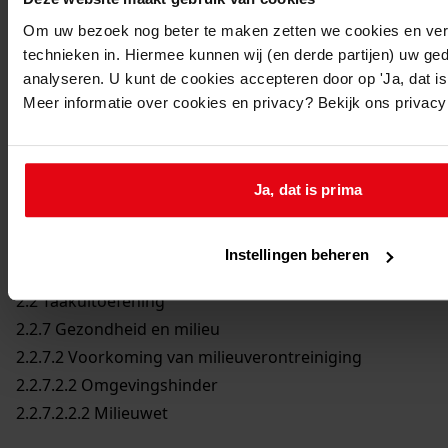
Om uw bezoek nog beter te maken zetten we cookies en verg
technieken in. Hiermee kunnen wij (en derde partijen) uw ge
analyseren. U kunt de cookies accepteren door op 'Ja, dat is 
Printen
Meer informatie over cookies en privacy? Bekijk ons privac
duurzaam webadres
Ja, dat is prima
Inventaris
Instellingen beheren
2 Stukken betreffende bijzondere onderwerpen
2.2 Taakuitoefening
2.2.7 Gezondheid en milieu
2.2.7.2 Voorkoming van milieuverontreiniging
2.2.7.2.2 Omgevingshinder
2.2.7.2.2.2 Milieuwet