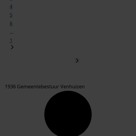
4
5
6
...
1
1936 Gemeentebestuur Venhuizen