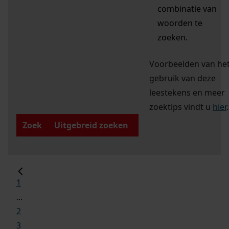
combinatie van
woorden te
zoeken.
Voorbeelden van he
gebruik van deze
leestekens en meer
zoektips vindt u
hier
.
Zoek
Uitgebreid zoeken
1
...
2
3