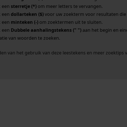
k een
sterretje (*)
om meer letters te vervangen.
k een
dollarteken ($)
voor uw zoekterm voor resultaten die o
k een
minteken (-)
om zoektermen uit te sluiten.
k een
Dubbele aanhalingstekens (" ")
aan het begin en ei
tie van woorden te zoeken.
en van het gebruik van deze leestekens en meer zoektips 