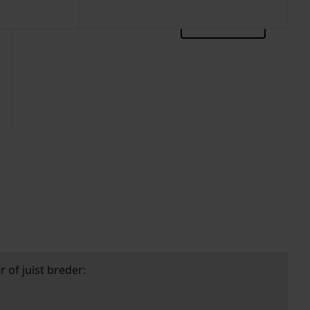
zoektips
 of juist breder: