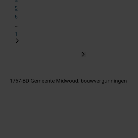
5
6
...
1
1767-BD Gemeente Midwoud, bouwvergunningen