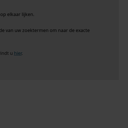
p elkaar lijken.
nde van uw zoektermen om naar de exacte
vindt u
hier
.