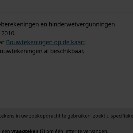
n
tieberekeningen en hinderwetvergunningen
 2010.
aar
Bouwtekeningen op de kaart
.
bouwtekeningen al beschikbaar.
tekens in uw zoekopdracht te gebruiken, zoekt u specifieker
k een
vraagteken (?)
om één letter te vervangen.