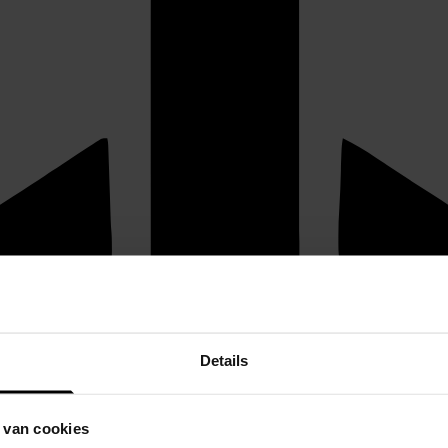
Details
 van cookies