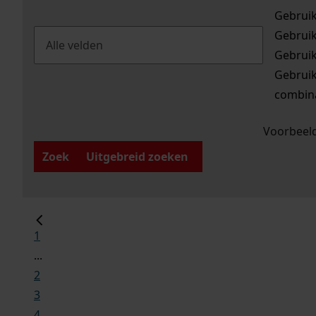
Gebrui
Gebrui
Gebrui
Gebrui
combina
Voorbeeld
Zoek
Uitgebreid zoeken
1
...
2
3
4