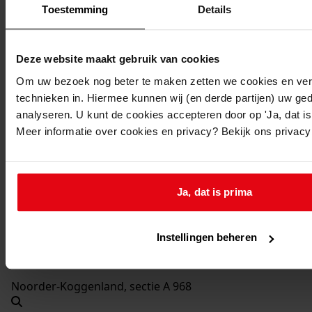
1991-1992
Toestemming
Details
Beschrijving:
Vernieuwen vergroten van schuur
Deze website maakt gebruik van cookies
Datum vergunning:
Om uw bezoek nog beter te maken zetten we cookies en verg
01-05-1991
technieken in. Hiermee kunnen wij (en derde partijen) uw ge
Adres:
analyseren. U kunt de cookies accepteren door op 'Ja, dat is 
Meer informatie over cookies en privacy? Bekijk ons privac
Midwoud, Buurt 23
Nieuw adres:
Ja, dat is prima
Midwoud, Buurt 23
Instellingen beheren
Perceel:
Noorder-Koggenland, sectie A 968