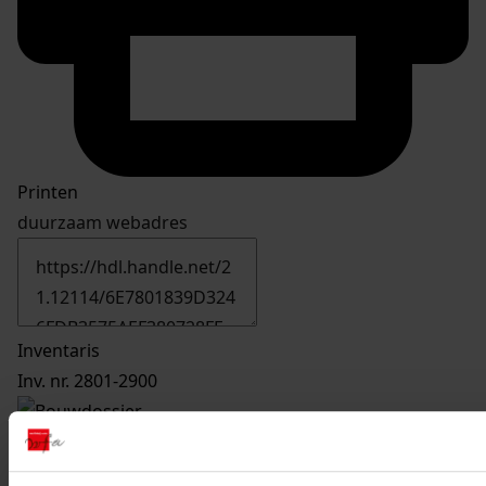
Printen
duurzaam webadres
Inventaris
Inv. nr. 2801-2900
2842
Vernieuwen vergroten van schuur, 1991-1992
Datering
: