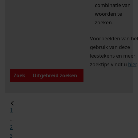
combinatie van
woorden te
zoeken.
Voorbeelden van he
gebruik van deze
leestekens en meer
zoektips vindt u
hier
.
Zoek
Uitgebreid zoeken
1
...
2
3