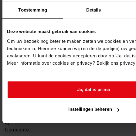
Beschrijving:
Toestemming
Details
Bouw landbouwschuur
Datum vergunning:
26-06-1965
Deze website maakt gebruik van cookies
Adres:
Om uw bezoek nog beter te maken zetten we cookies en verg
technieken in. Hiermee kunnen wij (en derde partijen) uw ge
Hem, Kavelweg 212
analyseren. U kunt de cookies accepteren door op 'Ja, dat is 
Meer informatie over cookies en privacy? Bekijk ons privac
Nieuw adres:
Hem, Middenweg 8
Ja, dat is prima
Perceel:
Instellingen beheren
Venhuizen, sectie C 100
Gemeente: