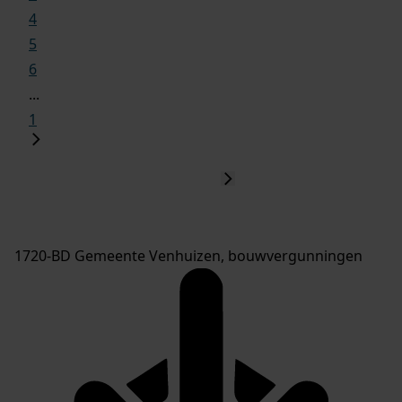
4
5
6
...
1
1720-BD Gemeente Venhuizen, bouwvergunningen