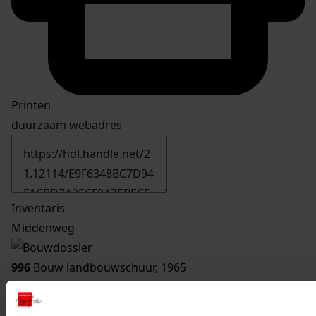
Printen
duurzaam webadres
Inventaris
Middenweg
996
Bouw landbouwschuur, 1965
Datering
:
1965