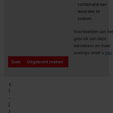
combinatie van
woorden te
zoeken.
Voorbeelden van he
gebruik van deze
leestekens en meer
zoektips vindt u
hier
.
Zoek
Uitgebreid zoeken
1
...
2
3