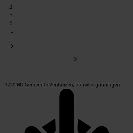
4
5
6
...
1
1720-BD Gemeente Venhuizen, bouwvergunningen