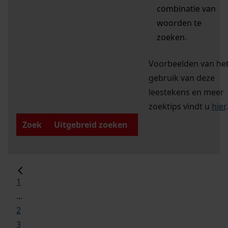
combinatie van
woorden te
zoeken.
Voorbeelden van he
gebruik van deze
leestekens en meer
zoektips vindt u
hier
.
Zoek
Uitgebreid zoeken
1
...
2
3