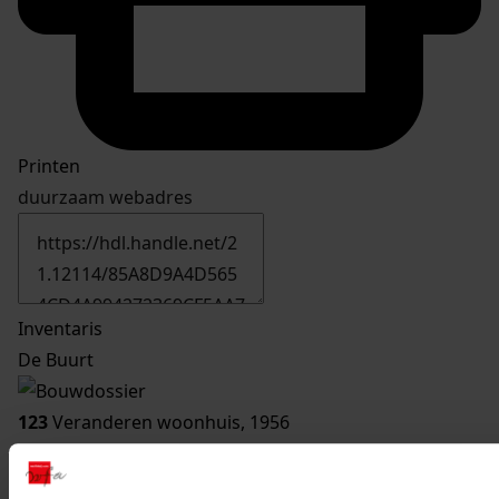
Printen
duurzaam webadres
Inventaris
De Buurt
123
Veranderen woonhuis, 1956
Datering
:
1956