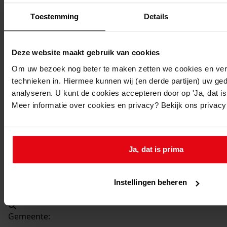
Beschrijving:
Toestemming
Details
Veranderen woonhuis
Datum vergunning:
26-10-1956
Deze website maakt gebruik van cookies
Adres:
Om uw bezoek nog beter te maken zetten we cookies en verg
technieken in. Hiermee kunnen wij (en derde partijen) uw ge
Venhuizen, De Buurt 79
analyseren. U kunt de cookies accepteren door op 'Ja, dat is 
Meer informatie over cookies en privacy? Bekijk ons privac
Nieuw adres:
Venhuizen, De Buurt 79
Ja, dat is prima
Perceel:
Instellingen beheren
Venhuizen, sectie E 699
Gemeente: