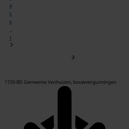
4
5
6
...
1
1720-BD Gemeente Venhuizen, bouwvergunningen