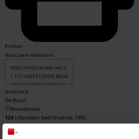
Printen
duurzaam webadres
Inventaris
De Buurt
124
Uitbreiden bedrijfruimte, 1965
Datering
:
1965