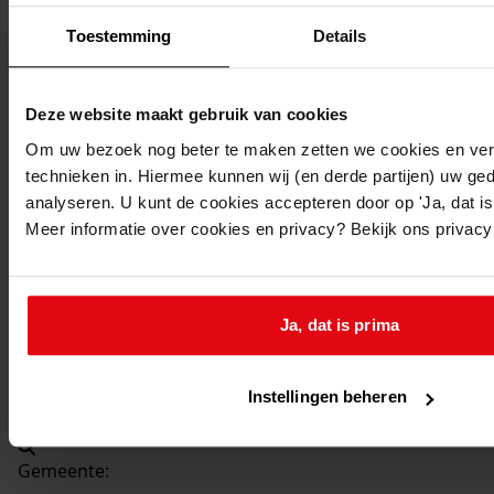
Beschrijving:
Toestemming
Details
Uitbreiden bedrijfruimte
Datum vergunning:
16-08-1965
Deze website maakt gebruik van cookies
Adres:
Om uw bezoek nog beter te maken zetten we cookies en verg
technieken in. Hiermee kunnen wij (en derde partijen) uw ge
Venhuizen, De Buurt 80
analyseren. U kunt de cookies accepteren door op 'Ja, dat is 
Meer informatie over cookies en privacy? Bekijk ons privac
Nieuw adres:
Venhuizen, De Buurt 80
Ja, dat is prima
Perceel:
Instellingen beheren
Venhuizen, sectie F 656
Gemeente: