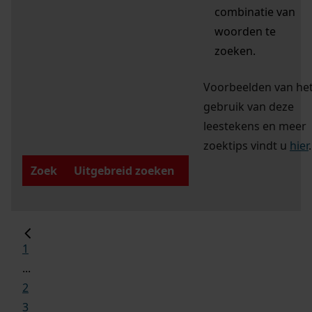
combinatie van
woorden te
zoeken.
Voorbeelden van he
gebruik van deze
leestekens en meer
zoektips vindt u
hier
.
Zoek
Uitgebreid zoeken
1
...
2
3