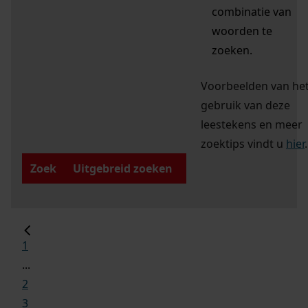
combinatie van
woorden te
zoeken.
Voorbeelden van he
gebruik van deze
leestekens en meer
zoektips vindt u
hier
.
Zoek
Uitgebreid zoeken
1
...
2
3