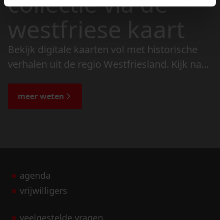
collectie via de
westfriese kaart
Bekijk digitale kaarten vol met historische
verhalen uit de regio Westfriesland. Kijk naar
de veranderingen in het landschap en lees
de bijzondere verhalen.
meer weten
agenda
vrijwilligers
veelgestelde vragen