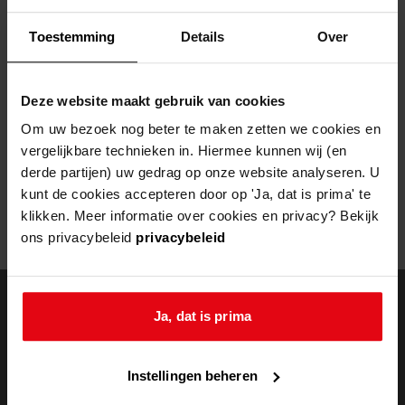
Helaas, er is een fout opgetreden
Toestemming
Details
Over
Door een fout tijdens het verwerken van deze pagina is het niet
mogelijk om deze pagina te kunnen bekijken.
Deze website maakt gebruik van cookies
404
- Not Found
Om uw bezoek nog beter te maken zetten we cookies en
vergelijkbare technieken in. Hiermee kunnen wij (en
Mogelijk kunt u deze pagina niet bezoeken door:
derde partijen) uw gedrag op onze website analyseren. U
kunt de cookies accepteren door op 'Ja, dat is prima' te
een
verouderde bladwijzer/favoriet
klikken. Meer informatie over cookies en privacy? Bekijk
een zoekmachine heeft een
verouderde lijst van de website
ons privacybeleid
privacybeleid
een
fout getypt
adres
Ja, dat is prima
doorzoek de
Instellingen beheren