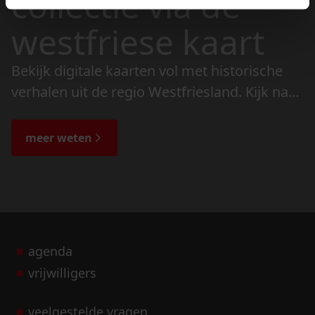
collectie via de
westfriese kaart
Bekijk digitale kaarten vol met historische
verhalen uit de regio Westfriesland. Kijk naar
de veranderingen in het landschap en lees
de bijzondere verhalen.
meer weten
agenda
vrijwilligers
veelgestelde vragen