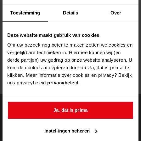
Helaas, er is een fout opgetreden
Toestemming
Details
Over
Door een fout tijdens het verwerken van deze pagina is het niet
mogelijk om deze pagina te kunnen bekijken.
Deze website maakt gebruik van cookies
404
- Not Found
Om uw bezoek nog beter te maken zetten we cookies en
vergelijkbare technieken in. Hiermee kunnen wij (en
Mogelijk kunt u deze pagina niet bezoeken door:
derde partijen) uw gedrag op onze website analyseren. U
kunt de cookies accepteren door op 'Ja, dat is prima' te
een
verouderde bladwijzer/favoriet
klikken. Meer informatie over cookies en privacy? Bekijk
een zoekmachine heeft een
verouderde lijst van de website
ons privacybeleid
privacybeleid
een
fout getypt
adres
Ja, dat is prima
doorzoek de
Instellingen beheren