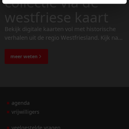
collectie via de
westfriese kaart
Bekijk digitale kaarten vol met historische
verhalen uit de regio Westfriesland. Kijk naar
de veranderingen in het landschap en lees
de bijzondere verhalen.
meer weten
agenda
vrijwilligers
veelgestelde vragen