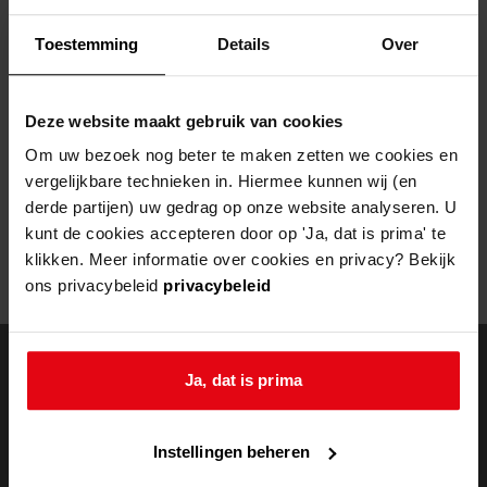
Helaas, er is een fout opgetreden
Toestemming
Details
Over
Door een fout tijdens het verwerken van deze pagina is het niet
mogelijk om deze pagina te kunnen bekijken.
Deze website maakt gebruik van cookies
404
- Not Found
Om uw bezoek nog beter te maken zetten we cookies en
vergelijkbare technieken in. Hiermee kunnen wij (en
Mogelijk kunt u deze pagina niet bezoeken door:
derde partijen) uw gedrag op onze website analyseren. U
kunt de cookies accepteren door op 'Ja, dat is prima' te
een
verouderde bladwijzer/favoriet
klikken. Meer informatie over cookies en privacy? Bekijk
een zoekmachine heeft een
verouderde lijst van de website
ons privacybeleid
privacybeleid
een
fout getypt
adres
Ja, dat is prima
doorzoek de
Instellingen beheren