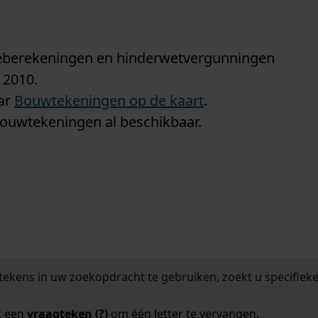
n
tieberekeningen en hinderwetvergunningen
 2010.
aar
Bouwtekeningen op de kaart
.
bouwtekeningen al beschikbaar.
tekens in uw zoekopdracht te gebruiken, zoekt u specifieker
k een
vraagteken (?)
om één letter te vervangen.