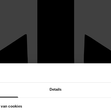
Details
 van cookies