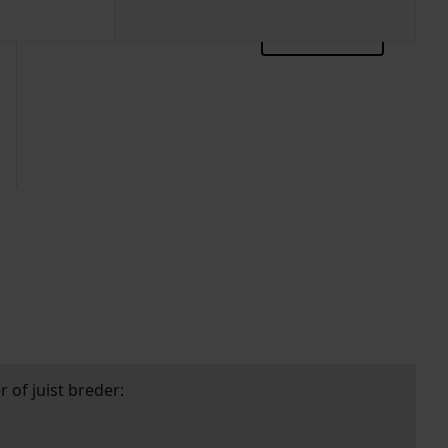
zoektips
 of juist breder: