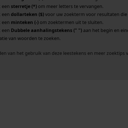
k een
sterretje (*)
om meer letters te vervangen.
k een
dollarteken ($)
voor uw zoekterm voor resultaten die o
k een
minteken (-)
om zoektermen uit te sluiten.
k een
Dubbele aanhalingstekens (" ")
aan het begin en ei
tie van woorden te zoeken.
en van het gebruik van deze leestekens en meer zoektips 