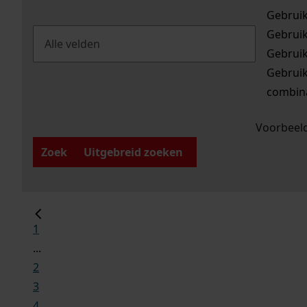
Gebrui
Gebrui
Gebrui
Gebrui
combina
Voorbeeld
Zoek
Uitgebreid zoeken
1
...
2
3
4