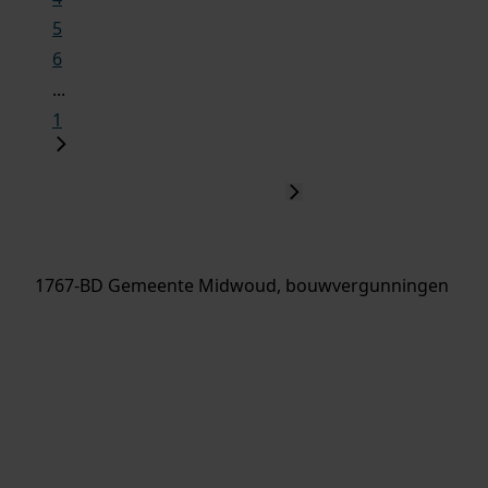
5
6
...
1
1767-BD Gemeente Midwoud, bouwvergunningen