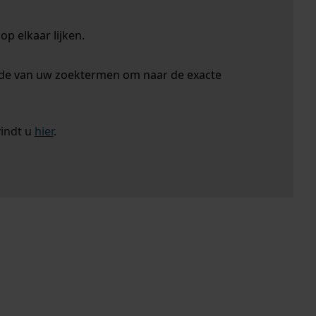
p elkaar lijken.
nde van uw zoektermen om naar de exacte
vindt u
hier
.