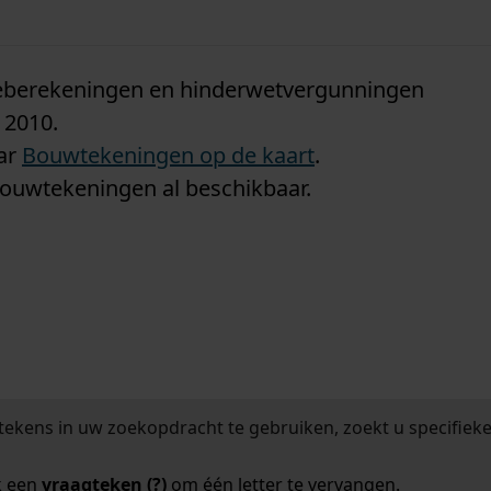
n
tieberekeningen en hinderwetvergunningen
 2010.
aar
Bouwtekeningen op de kaart
.
bouwtekeningen al beschikbaar.
tekens in uw zoekopdracht te gebruiken, zoekt u specifieker
k een
vraagteken (?)
om één letter te vervangen.