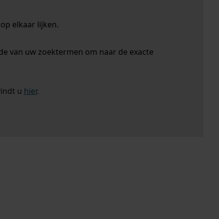
p elkaar lijken.
nde van uw zoektermen om naar de exacte
vindt u
hier
.