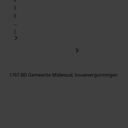
5
6
...
1
1767-BD Gemeente Midwoud, bouwvergunningen