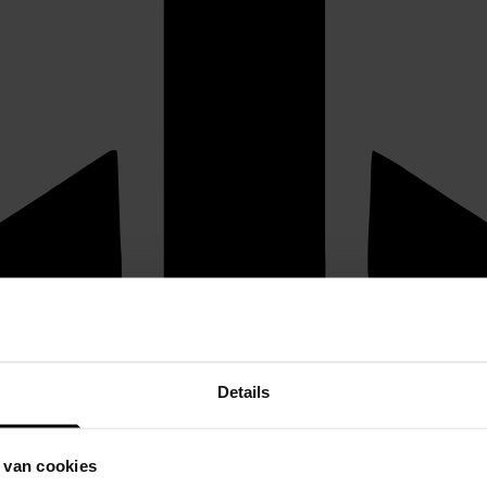
Details
 van cookies