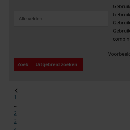
Gebrui
Gebrui
Gebrui
Gebrui
combina
Voorbeeld
Zoek
Uitgebreid zoeken
1
...
2
3
4