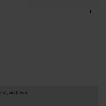
zoektips
 of juist breder: