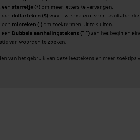
k een
sterretje (*)
om meer letters te vervangen.
k een
dollarteken ($)
voor uw zoekterm voor resultaten die o
k een
minteken (-)
om zoektermen uit te sluiten.
k een
Dubbele aanhalingstekens (" ")
aan het begin en ei
tie van woorden te zoeken.
en van het gebruik van deze leestekens en meer zoektips 