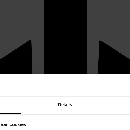
Details
 van cookies