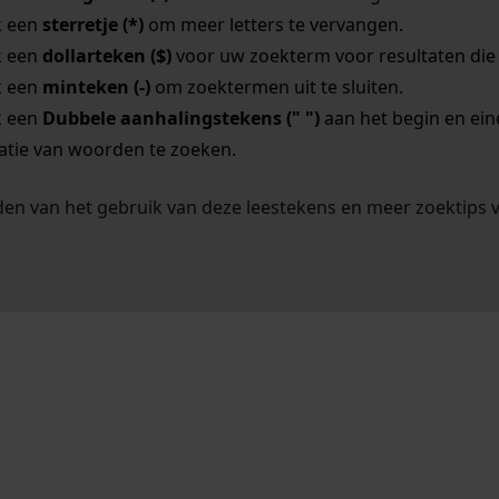
k een
sterretje (*)
om meer letters te vervangen.
k een
dollarteken ($)
voor uw zoekterm voor resultaten die o
k een
minteken (-)
om zoektermen uit te sluiten.
k een
Dubbele aanhalingstekens (" ")
aan het begin en ei
tie van woorden te zoeken.
en van het gebruik van deze leestekens en meer zoektips 