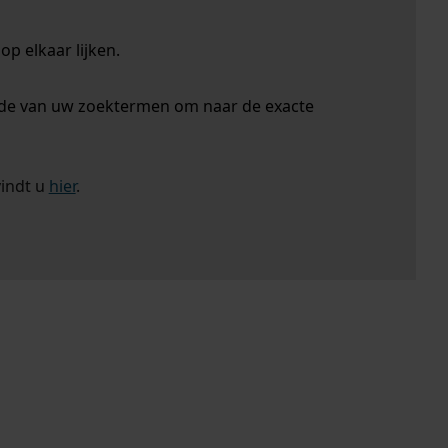
p elkaar lijken.
nde van uw zoektermen om naar de exacte
vindt u
hier
.