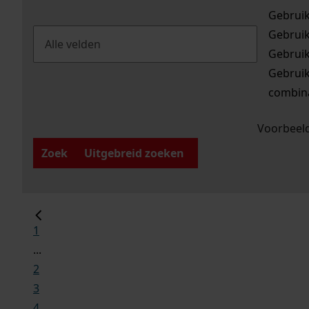
Gebrui
Gebrui
Gebrui
Gebrui
combina
Voorbeeld
Zoek
Uitgebreid zoeken
1
...
2
3
4