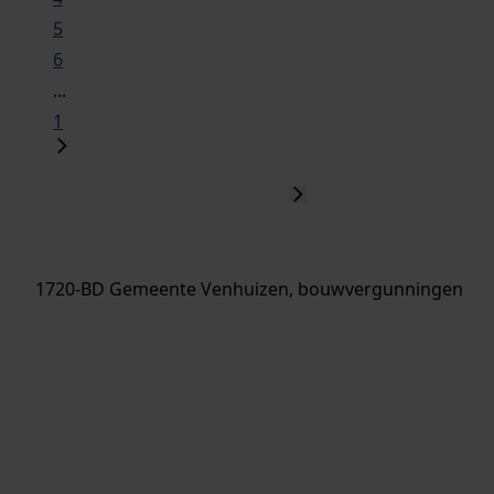
5
6
...
1
1720-BD Gemeente Venhuizen, bouwvergunningen