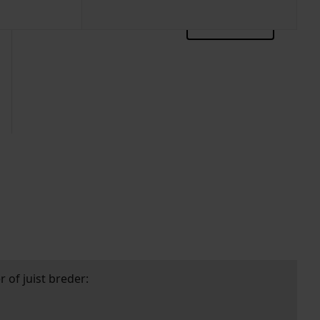
zoektips
 of juist breder: