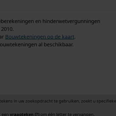
n
tieberekeningen en hinderwetvergunningen
 2010.
aar
Bouwtekeningen op de kaart
.
bouwtekeningen al beschikbaar.
tekens in uw zoekopdracht te gebruiken, zoekt u specifieker
k een
vraagteken (?)
om één letter te vervangen.