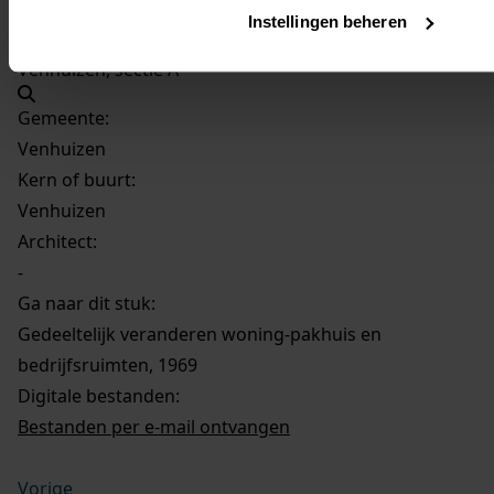
Instellingen beheren
Venhuizen, sectie A
Gemeente:
Venhuizen
Kern of buurt:
Venhuizen
Architect:
-
Ga naar dit stuk:
Gedeeltelijk veranderen woning-pakhuis en
bedrijfsruimten, 1969
Digitale bestanden:
Bestanden per e-mail ontvangen
Vorige