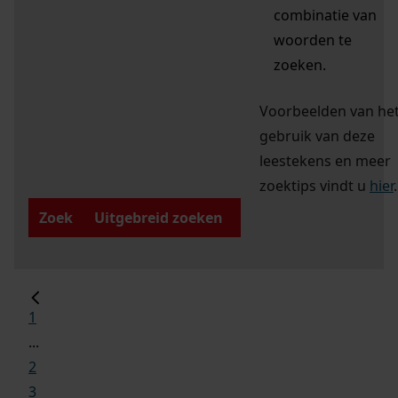
combinatie van
woorden te
zoeken.
Voorbeelden van he
gebruik van deze
leestekens en meer
zoektips vindt u
hier
.
Zoek
Uitgebreid zoeken
1
...
2
3