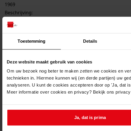
1969
Beschrijving:
Gedeeltelijk veranderen woning-pakhuis en
bedrijfsruimten
Datum vergunning:
Toestemming
Details
02-06-1969
Adres:
Deze website maakt gebruik van cookies
Venhuizen, De Buurt 60
Om uw bezoek nog beter te maken zetten we cookies en verg
technieken in. Hiermee kunnen wij (en derde partijen) uw ge
Nieuw adres:
analyseren. U kunt de cookies accepteren door op 'Ja, dat is 
Meer informatie over cookies en privacy? Bekijk ons privac
Venhuizen, De Buurt 60
Perceel:
Ja, dat is prima
Venhuizen, sectie F 620 -162