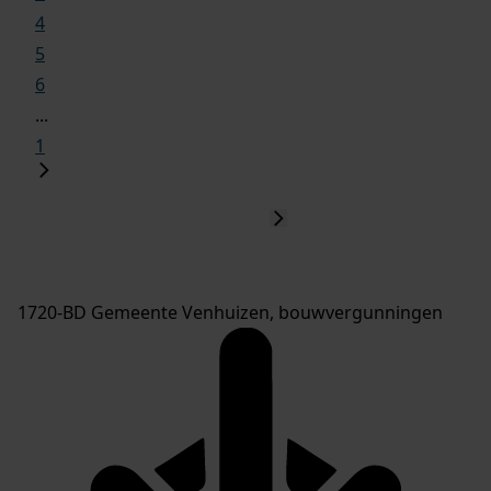
4
5
6
...
1
1720-BD Gemeente Venhuizen, bouwvergunningen