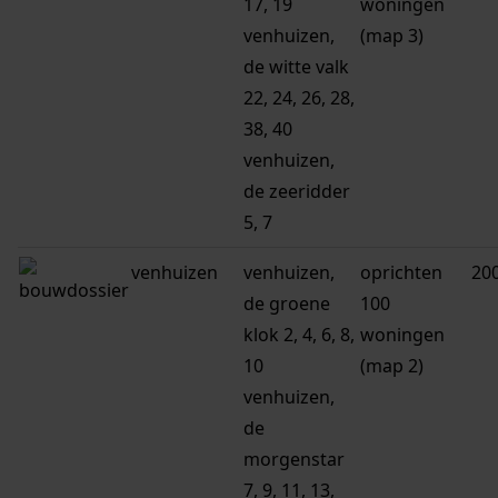
17, 19
woningen
venhuizen,
(map 3)
de witte valk
22, 24, 26, 28,
38, 40
venhuizen,
de zeeridder
5, 7
venhuizen
venhuizen,
oprichten
20
de groene
100
klok 2, 4, 6, 8,
woningen
10
(map 2)
venhuizen,
de
morgenstar
7, 9, 11, 13,