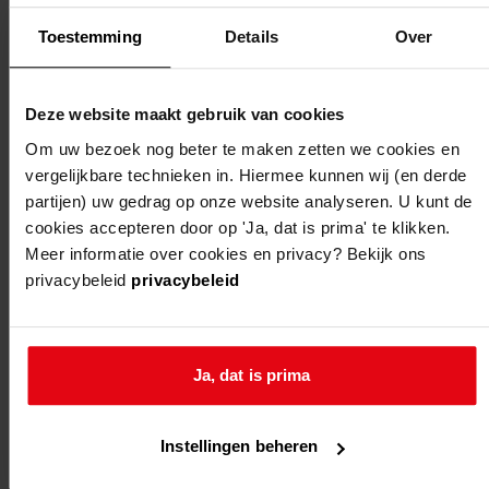
venhuizen,
Toestemming
Details
Over
de ooijevaar
1, 3, 13, 15,
Deze website maakt gebruik van cookies
18
venhuizen,
Om uw bezoek nog beter te maken zetten we cookies en
vergelijkbare technieken in. Hiermee kunnen wij (en derde
de witte valk
partijen) uw gedrag op onze website analyseren. U kunt de
20
cookies accepteren door op 'Ja, dat is prima' te klikken.
venhuizen,
Meer informatie over cookies en privacy? Bekijk ons
de zeeridder
privacybeleid
privacybeleid
2, 4, 10
venhuizen,
de zwarte
Ja, dat is prima
arend 2, 4,
10, 12
Instellingen beheren
venhuizen
venhuizen,
oprichten
20