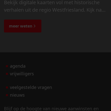
Bekijk digitale kaarten vol met historische
verhalen uit de regio Westfriesland. Kijk naar
de veranderingen in het landschap en lees
de bijzondere verhalen.
meer weten
agenda
vrijwilligers
veelgestelde vragen
nieuws
Blijf op de hoogte van nieuwe aanwinsten en