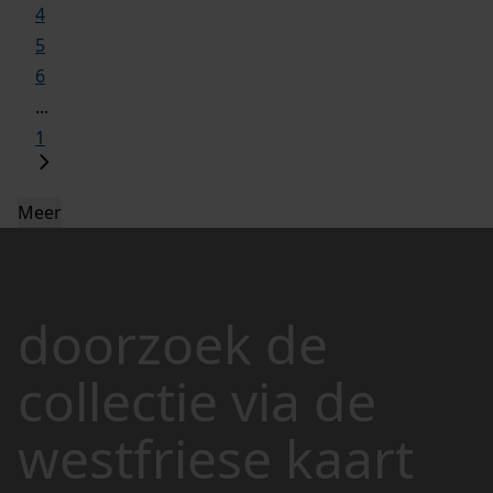
4
5
6
...
1
Meer
doorzoek de
collectie via de
westfriese kaart