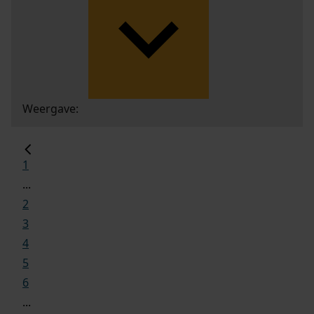
Weergave:
1
...
2
3
4
5
6
...